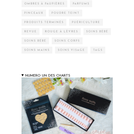
OMBRES À PAUPIÈRES
PARFUMS
PINCEAUX
POUDRE TEINT
PRODUITS TERMINÉS
PUÉRICULTURE
REVUE
ROUGE À LÈVRES
SOINS BÉBÉ
SOINS BÉBÉ
SOINS CORPS
SOINS MAINS
SOINS VISAGE
TAGS
NUMERO UN DES CHARTS