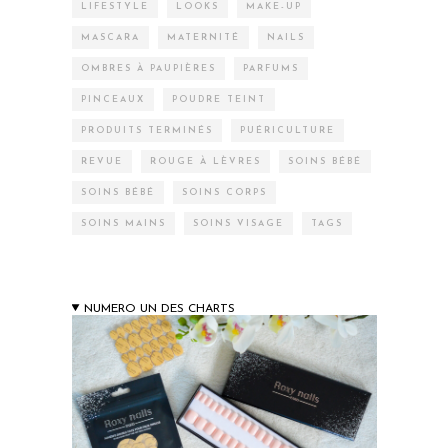
LIFESTYLE
LOOKS
MAKE-UP
MASCARA
MATERNITÉ
NAILS
OMBRES À PAUPIÈRES
PARFUMS
PINCEAUX
POUDRE TEINT
PRODUITS TERMINÉS
PUÉRICULTURE
REVUE
ROUGE À LÈVRES
SOINS BÉBÉ
SOINS BÉBÉ
SOINS CORPS
SOINS MAINS
SOINS VISAGE
TAGS
NUMERO UN DES CHARTS