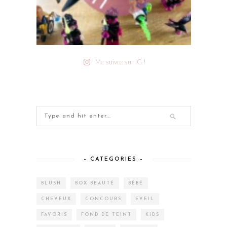
Me suivre sur IG !
– CATEGORIES –
BLUSH
BOX BEAUTÉ
BÉBÉ
CHEVEUX
CONCOURS
EVEIL
FAVORIS
FOND DE TEINT
KIDS