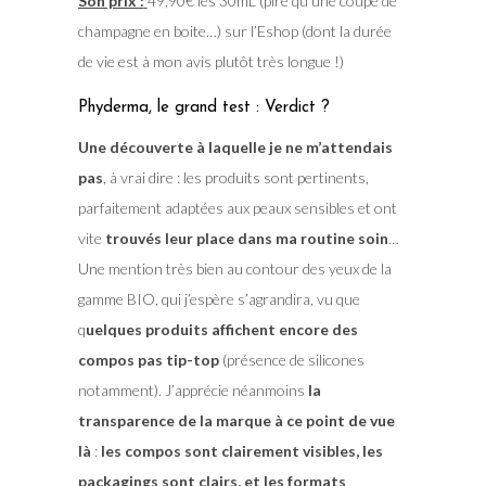
Son prix :
49,90€ les 30mL (pire qu’une coupe de
champagne en boite…) sur l’Eshop (dont la durée
de vie est à mon avis plutôt très longue !)
Phyderma, le grand test : Verdict ?
Une découverte à laquelle je ne m’attendais
pas
, à vrai dire : les produits sont pertinents,
parfaitement adaptées aux peaux sensibles et ont
vite
trouvés leur place dans ma routine soin
…
Une mention très bien au contour des yeux de la
gamme BIO, qui j’espère s’agrandira, vu que
q
uelques produits affichent encore des
compos pas tip-top
(présence de silicones
notamment). J’apprécie néanmoins
la
transparence de la marque à ce point de vue
là
:
les compos sont clairement visibles, les
packagings sont clairs, et les formats