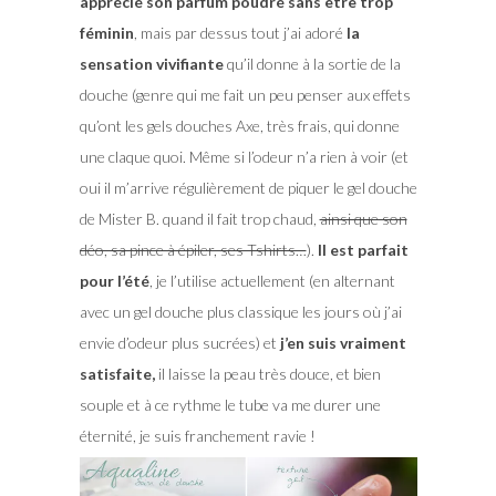
apprécié son parfum poudré sans être trop
féminin
, mais par dessus tout j’ai adoré
la
sensation vivifiante
qu’il donne à la sortie de la
douche (genre qui me fait un peu penser aux effets
qu’ont les gels douches Axe, très frais, qui donne
une claque quoi. Même si l’odeur n’a rien à voir (et
oui il m’arrive régulièrement de piquer le gel douche
de Mister B. quand il fait trop chaud,
ainsi que son
déo, sa pince à épiler, ses Tshirts…
).
Il est parfait
pour l’été
, je l’utilise actuellement (en alternant
avec un gel douche plus classique les jours où j’ai
envie d’odeur plus sucrées) et
j’en suis vraiment
satisfaite,
il laisse la peau très douce, et bien
souple et à ce rythme le tube va me durer une
éternité, je suis franchement ravie !