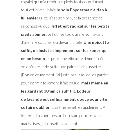
royale) qui m’a rendu les pieds tout doux durant
tout cet hiver…Mais
le soin Phyderma n’a rien à
lui envier
(si ce n’est son prix, et la présence de
silicones) vu que
l’effet est radical sur les petits
pieds abimés
. Je l’utilise toujours le soir avant
d’aller me coucher ou devant la télé.
Une noisette
suffit, on insiste simplement sur les zones qui
en on besoin
, et pour une efficacité démultipliée,
on enfile tout de suite une paire de chaussette
(Bon en ce moment j’ai juste pas la foi de les garder
pour dormir tellement il fait chaud,
mais même en
les gardant 30min ça suffit
!).
L’odeur
de lavande est suffisamment douce pour vite
se faire oublier
, la crème pénètre rapidement. A
tester si tu cherches un bon soin pour petons
martyrisés, je conseille vivement.