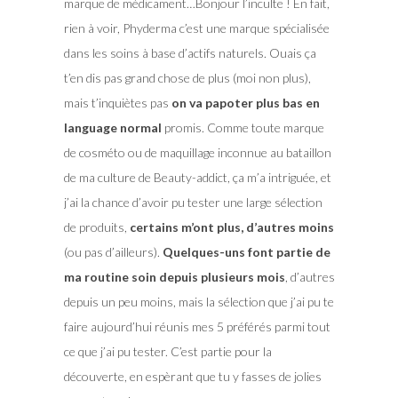
marque de médicament…Bonjour l’inculte ! En fait,
rien à voir, Phyderma c’est une marque spécialisée
dans les soins à base d’actifs naturels. Ouais ça
t’en dis pas grand chose de plus (moi non plus),
mais t’inquiètes pas
on va papoter plus bas en
language normal
promis. Comme toute marque
de cosméto ou de maquillage inconnue au bataillon
de ma culture de Beauty-addict, ça m’a intriguée, et
j’ai la chance d’avoir pu tester une large sélection
de produits,
certains m’ont plus, d’autres moins
(ou pas d’ailleurs).
Quelques-uns font partie de
ma routine soin depuis plusieurs mois
, d’autres
depuis un peu moins, mais la sélection que j’ai pu te
faire aujourd’hui réunis mes 5 préférés parmi tout
ce que j’ai pu tester. C’est partie pour la
découverte, en espèrant que tu y fasses de jolies