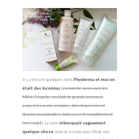
Il y a encore quelques mois
Phyderma et moi on
était des inconnus
(
ça marche aussi avec les
Milka Crispello, on était de grands inconnus
jusqu’à il y a une semaine…bon depuis on est
devenu inséparables, mais ceci est complètement
hors sujet
). Le nom
m’évoquait vaguement
quelque-chose
, mais je croyais que c’était une