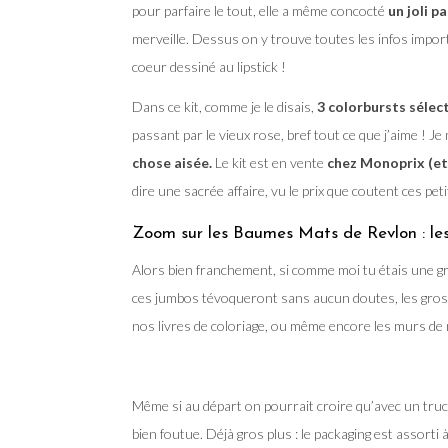
pour parfaire le tout, elle a même concocté
un joli p
merveille. Dessus on y trouve toutes les infos impor
coeur dessiné au lipstick !
Dans ce kit, comme je le disais,
3 colorbursts séle
passant par le vieux rose, bref tout ce que j’aime ! J
chose aisée.
Le kit est en vente
chez Monoprix (et
dire une sacrée affaire, vu le prix que coutent ces pet
Zoom sur les Baumes Mats de Revlon : les 
Alors bien franchement, si comme moi tu étais une gran
ces jumbos tévoqueront sans aucun doutes, les gros c
nos livres de coloriage, ou même encore les murs d
Même si au départ on pourrait croire qu’avec un truc 
bien foutue. Déjà gros plus : le packaging est assorti 