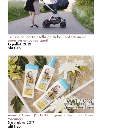
Le Trio-pousette Stella de Bébé Confort, un an
après on en pense quoi?
13 juillet 2018
alittleb
Avant / Après : J'ai testé la gamme Keranove Blond
Vacances !
5 octobre 2017
alittleb