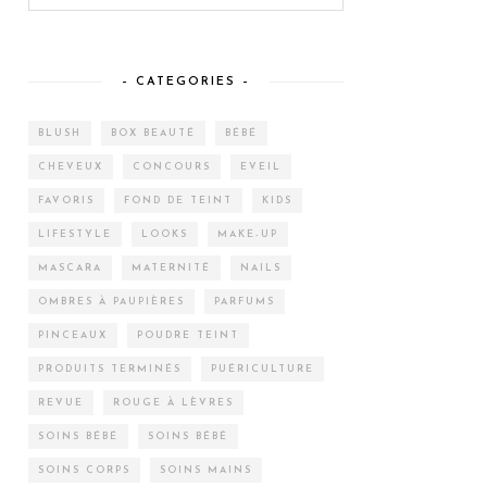
– CATEGORIES –
BLUSH
BOX BEAUTÉ
BÉBÉ
CHEVEUX
CONCOURS
EVEIL
FAVORIS
FOND DE TEINT
KIDS
LIFESTYLE
LOOKS
MAKE-UP
MASCARA
MATERNITÉ
NAILS
OMBRES À PAUPIÈRES
PARFUMS
PINCEAUX
POUDRE TEINT
PRODUITS TERMINÉS
PUÉRICULTURE
REVUE
ROUGE À LÈVRES
SOINS BÉBÉ
SOINS BÉBÉ
SOINS CORPS
SOINS MAINS