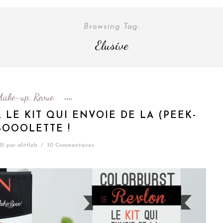
Browsing Tag:
Elusive
Make-up
Revue
,
LE KIT QUI ENVOIE DE LA (PEEK-
BOOOLETTE !
15
par
alittleb
/
30 Commentaires