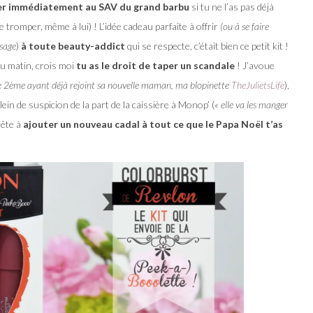
er immédiatement au SAV du grand barbu
si tu ne l’as pas déjà
 tromper, même à lui) ! L’idée cadeau parfaite à offrir
(ou à se faire
ssage
)
à toute beauty-addict
qui se respecte, c’était bien ce petit kit !
au matin, crois moi
tu as le droit de taper un scandale
! J’avoue
e 2ème ayant déjà rejoint sa nouvelle maman, ma blopinette
TheJulietsLife
),
lein de suspicion de la part de la caissière à Monop’ (
« elle va les manger
rête à
ajouter un nouveau cadal à tout ce que le Papa Noël t’as