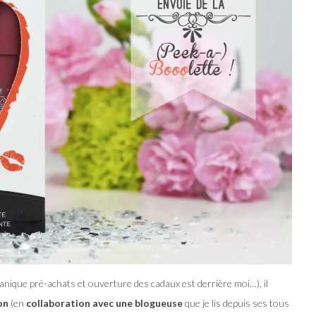
panique pré-achats et ouverture des cadaux est derrière moi…), il
on
(en
collaboration avec une blogueuse
que je lis depuis ses tous