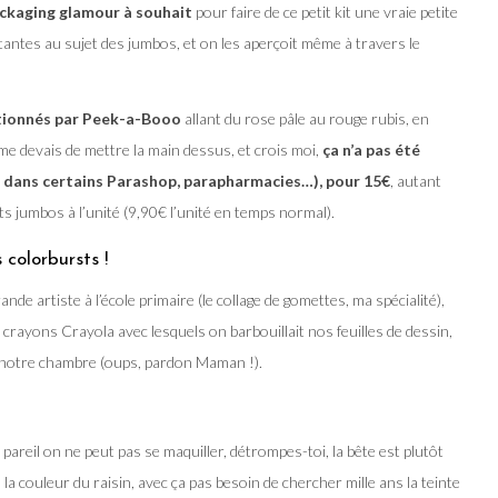
ackaging glamour à souhait
pour faire de ce petit kit une vraie petite
tantes au sujet des jumbos, et on les aperçoit même à travers le
ctionnés par Peek-a-Booo
allant du rose pâle au rouge rubis, en
e me devais de mettre la main dessus, et crois moi,
ça n’a pas été
 dans certains Parashop, parapharmacies…), pour 15€
, autant
its jumbos à l’unité (9,90€ l’unité en temps normal).
colorbursts !
de artiste à l’école primaire (le collage de gomettes, ma spécialité),
rayons Crayola avec lesquels on barbouillait nos feuilles de dessin,
e notre chambre (oups, pardon Maman !).
pareil on ne peut pas se maquiller, détrompes-toi, la bête est plutôt
à la couleur du raisin, avec ça pas besoin de chercher mille ans la teinte