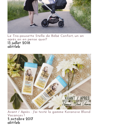
Le Trio-pousette Stella de Bébé Confort, un an
après on en pense quoi?
13 juillet 2018
alittleb
Avant / Après : J'ai testé la gamme Keranove Blond
Vacances !
5 octobre 2017
alittleb