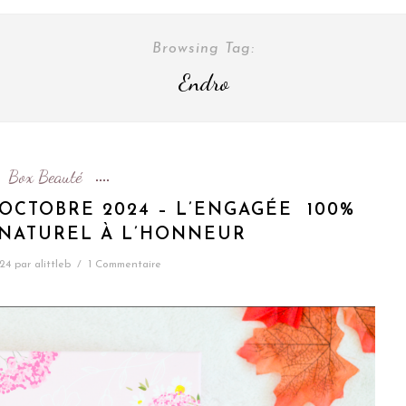
Browsing Tag:
Endro
Box Beauté
 OCTOBRE 2024 – L’ENGAGÉE 100%
 NATUREL À L’HONNEUR
24
par
alittleb
/
1 Commentaire