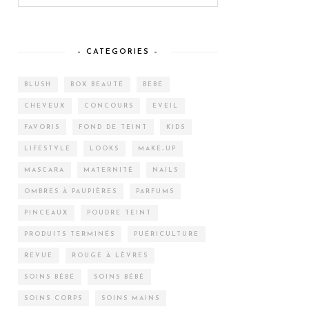
– CATEGORIES –
BLUSH
BOX BEAUTÉ
BÉBÉ
CHEVEUX
CONCOURS
EVEIL
FAVORIS
FOND DE TEINT
KIDS
LIFESTYLE
LOOKS
MAKE-UP
MASCARA
MATERNITÉ
NAILS
OMBRES À PAUPIÈRES
PARFUMS
PINCEAUX
POUDRE TEINT
PRODUITS TERMINÉS
PUÉRICULTURE
REVUE
ROUGE À LÈVRES
SOINS BÉBÉ
SOINS BÉBÉ
SOINS CORPS
SOINS MAINS