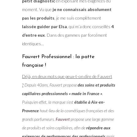
petit diagnostic
en exposant mes exigences du
moment. Vu que
je ne connaissais absolument
pas les produits
, je me suis complètement
laissée guider par Elsa
, qui m’a donc conseillés
4
d’entre eux
. Dans des gammes par forcément
identiques…
Fauvert Professionnel : la patte
française !
Déjà, en deux mots que peux-t-on dire de Fauvert
?
Depuis 40ans, Fauvert propose
des soins et produits
capillaires professionnels « made in France »
.
Puisqu’en effet, la marque s’est
établie à Aix-en-
Provence
haut-lieu de la cosmétiques françaises et des
grands parfumeurs.
Fauvert
propose une large gamme
de produits et soins capillaires, afin de
répondre aux
exigences de performances des professionnels
mais