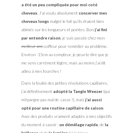
a été un peu compliquée pour moi coté
cheveux
. J’ai voulu absolument
conserver mes
cheveux longs
malgré le fait qu’ils étaient bien
abimés sur les longueurs et pointes. Bon
j’ai fini
par entendre raison
, je suis passée chez mon
meilleur ami
coiffeur pour remédier au problème.
Environ -15cm au compteur, je peux te dire que je
me sens carrément légère, mais au moins j’ai dit
adieu à mes fourches !
Dans la foulée des petites révolutions capillaires,
j’ai définitivement
adopté la Tangle Weezer
(qui
m’épargne pas mal de casse !), mais
j’ai aussi
opté pour une routine capillaire de saison
.
Avec des produits vraiment adaptés à mes objectifs
du moment à savoir :
un démêlage rapide
, de
la
brillance
et de
la lumière
(si je laisse