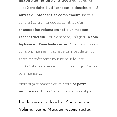
histoire de me faire une idée
à leur sujet. Parmi
eux :
2 produits à utiliser sous la douche
, puis
2
autres qui viennent en complément
une fois
dehors ! Le premier duo se constitue d’un
shampooing volumateur et d’un masque
reconstructeur
. Pour le second, il s’agit d’
un soin
biphasé et d’une huile sèche
. Voilà des semaines
qu’ils ont intégrés ma salle de bain (peu de temps
après ma précédente routine pour tout te
dire), c’est donc le moment de te dire ce que j’ai bien
pu en penser…
Alors si ça te branche de voir tout
ce petit
monde en action
, d’un peu plus près, c’est parti !
Le duo sous la douche : Shampooing
Volumateur & Masque reconstructeur