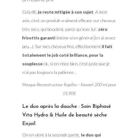
Cela dit,
je reste mitigée à son sujet
. A mon
avis, c’est un produit vraiment efficace sur cheveux
très secs, qui bouclent, parce qu’avec lui :
zéro
frisottis garanti
(même si en général j’en ai assez
peu…). Sur mes cheveux fins, effectivement
il fait
totalement le job coté brillance, pour la
souplesse
ok, si on rince bien, c’est juste que je
n’ai pas toujours la patience…
Masque Reconstructeur Kapiliss – Fauvert 200 ml pour
15,90€
Le duo après la douche : Soin Biphasé
Vita Hydro & Huile de beauté sèche
Enjoïl
On en vient à la seconde partie,
le duo qui