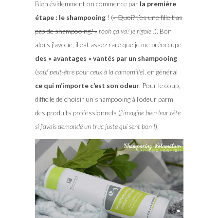
Bien évidemment on commence par
la première
étape : le shampooing
! (
« Quoi? t’es une fille t’as
pas de shampooing? »
rooh ça va? je rigole !
). Bon
alors j’avoue, il est assez rare que je me préoccupe
des « avantages » vantés par un shampooing
(
sauf peut-être pour ceux à la camomille)
, en général
ce qui m’importe c’est son odeur
. Pour le coup,
difficile de choisir un shampooing à l’odeur parmi
des produits professionnels (
j’imagine bien leur tête
si j’avais demandé un truc juste qui sent bon !
).