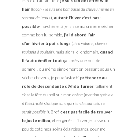
Parce qu’autant l’été
je suis fan de l’effet wild
hair
(
façon « je suis une bombasse du cheveu même en
sortant de l’eau »
),
autant l’hiver c’est pas-
possible
-ma-chérie. Si je laisse ma crinière sécher
comme bon lui semble,
j’ai d’abord l’air
d’un lévrier à poils longs
(
zéro volume, cheveu
raplapla à souhait
), mais alors le lendemain,
quand
il faut démêler tout ça
après une nuit de
sommeil, ou même simplement en passant sous un
sèche-cheveux, je peux fastoch’
prétendre au
rôle de descendante d’Afida Turner
, tellement
c’est la fête du poil sur mon crâne (
mention spéciale
à l’électricité statique sans qui rien de tout cela ne
serait possible !
). Bref,
c’est pas facile de trouver
le juste milieu
, et en général l’hiver je laisse un
peu de coté mes soins éclaircissants, pour me