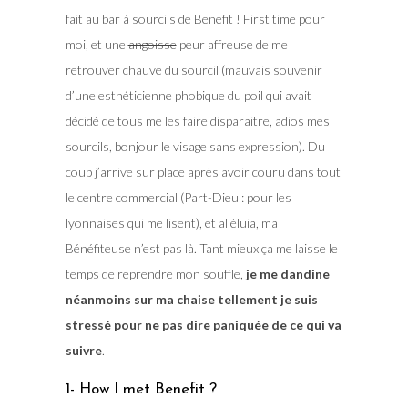
fait au bar à sourcils de Benefit ! First time pour
moi, et une
angoisse
peur affreuse de me
retrouver chauve du sourcil (mauvais souvenir
d’une esthéticienne phobique du poil qui avait
décidé de tous me les faire disparaitre, adios mes
sourcils, bonjour le visage sans expression). Du
coup j’arrive sur place après avoir couru dans tout
le centre commercial (Part-Dieu : pour les
lyonnaises qui me lisent), et alléluia, ma
Bénéfiteuse n’est pas là. Tant mieux ça me laisse le
temps de reprendre mon souffle,
je me dandine
néanmoins sur ma chaise tellement je suis
stressé pour ne pas dire paniquée de ce qui va
suivre
.
1- How I met Benefit ?