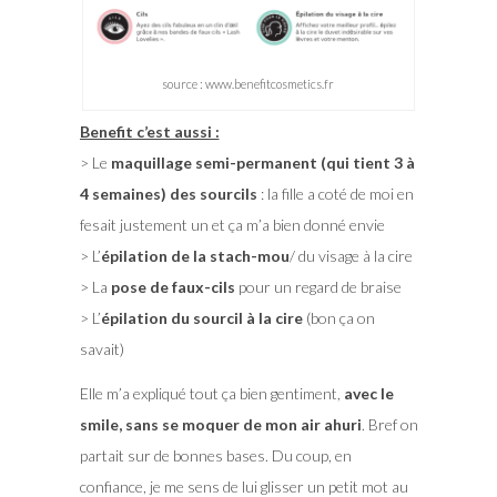
source : www.benefitcosmetics.fr
Benefit c’est aussi :
> Le
maquillage semi-permanent (qui tient 3 à
4 semaines) des sourcils
: la fille a coté de moi en
fesait justement un et ça m’a bien donné envie
> L’
épilation de la stach-mou
/ du visage à la cire
> La
pose de faux-cils
pour un regard de braise
> L’
épilation du sourcil à la cire
(bon ça on
savait)
Elle m’a expliqué tout ça bien gentiment,
avec le
smile, sans se moquer de mon air ahuri
. Bref on
partait sur de bonnes bases. Du coup, en
confiance, je me sens de lui glisser un petit mot au