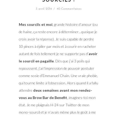
SOURCILS !
3 avril 2014
/
40 Commentaires
Mes sourcils et moi
, grande histoire d’amour (ou
de haine, ça reste encore à déterminer…quoique je
crois avoir la réponse). Je suis capable de perdre
10 pinces à épiler par mois et à courir en racheter
autant de fois tellement je ne supporte pas d’
avoir
le sourcil en pagaille
. Dès que j’ai 3 poils qui
repoussent, j’ai l’impression de pouvoir postuler
comme sosie d’Emmanuel Chain. Une vraie phobie,
qui tourne limite à l’obsession. Alors quand il a fallu
attendre
deux semaines avant mon rendez-
vous au Brow Bar de Benefit
, imagines-toi mon
état. Je me plaignais H-24 sur Twitter de mon
mono-sourcil et je n’avais même plus le goût à me