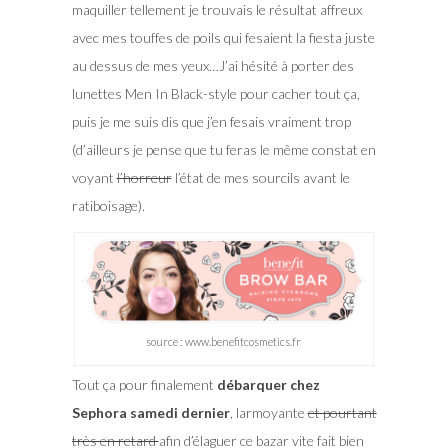
maquiller tellement je trouvais le résultat affreux
avec mes touffes de poils qui fesaient la fiesta juste
au dessus de mes yeux…J’ai hésité à porter des
lunettes Men In Black-style pour cacher tout ça,
puis je me suis dis que j’en fesais vraiment trop
(d’ailleurs je pense que tu feras le même constat en
voyant
l’horreur
l’état de mes sourcils avant le
ratiboisage).
source : www.benefitcosmetics.fr
Tout ça pour finalement
débarquer chez
Sephora samedi dernier
, larmoyante
et pourtant
très en retard
afin d’élaguer ce bazar vite fait bien