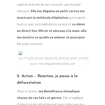
sujet de la forme de mes sourcils : pas-touche-
minouch’.
Elle me dégaine un petit carton me
montrant la méthode d’épilation
qui respecte
tout ça, avec ses explications au poil, et
sa démo
en direct live
.
Miroir et pinceau à la main, elle
me montre ce qu’elle va enlever et pourquoi
.
Me voilà rassurée.
source : http://blog.benefitcosmetics.com
2- Action – Réaction, je passe à la
déforestation
Place à l’action,
ma Benefiteuse m’explique
chacun de ses faits et gestes
. Elle m’applique
d’abord un gel rafraichissant pour éviter que ma