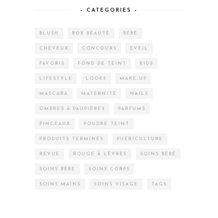
– CATEGORIES –
BLUSH
BOX BEAUTÉ
BÉBÉ
CHEVEUX
CONCOURS
EVEIL
FAVORIS
FOND DE TEINT
KIDS
LIFESTYLE
LOOKS
MAKE-UP
MASCARA
MATERNITÉ
NAILS
OMBRES À PAUPIÈRES
PARFUMS
PINCEAUX
POUDRE TEINT
PRODUITS TERMINÉS
PUÉRICULTURE
REVUE
ROUGE À LÈVRES
SOINS BÉBÉ
SOINS BÉBÉ
SOINS CORPS
SOINS MAINS
SOINS VISAGE
TAGS