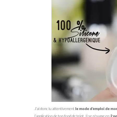
J’ai donc lu attentivement
le mode d’emploi de mo
l’application de ton fond de teint. Il se résume en
2 po