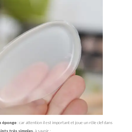
n éponge
: car attention il est important et joue un rôle clef dans
ints très simples,
à savoir :