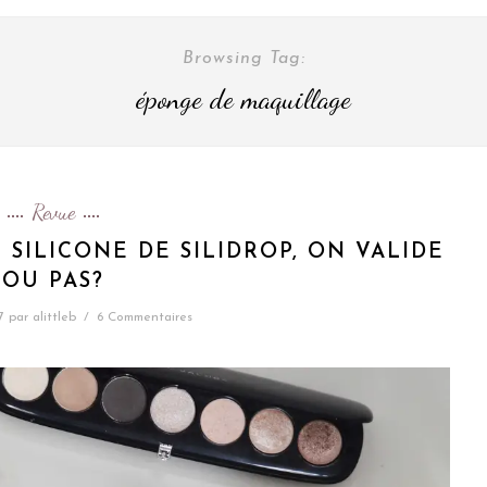
Browsing Tag:
éponge de maquillage
Revue
 SILICONE DE SILIDROP, ON VALIDE
OU PAS?
7
par
alittleb
/
6 Commentaires