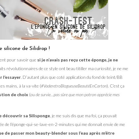
 silicone de Silidrop !
ment pour savoir que
si je n’avais pas reçu cette éponge, je ne
its révolutionnaires de ce style ont beau titiller ma curiosité, je ne me
r l’essayer
. D’autant plus que coté application du fond de teint/BB
s mains, à la va-vite (
#VaderetroBlogueuseBeautéEnCarton
). C’est ça
stion de choix
(
ou de survie…pas sûre que mon patron apprécie mes
e découvrir sa Silisponge
, je me suis dis que ma foi, ça pouvait
’idée de l’éponge-qui-se-lave-en-2-minutes qui me donnait envie de me
ue de passer mon beauty-blender sous l’eau après m’être