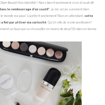
Objet-Beauté-Non-Identifié
) ! Alors bien franchement si on m’avait dit
dans le rembourrage d’un soutif’
…je me serais surement bien
va le monde ma pauv’ Lucette franchement? Bon en attendant,
cette
 a fini par attiser ma curiosité
. Qu’à t-elle de si extraordinaire?
lement un buzz qui va s’essoufler en moins de deux? Eh bien en bonne