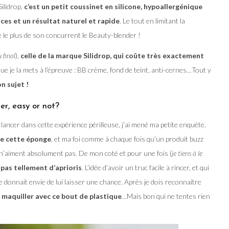
ilidrop,
c’est un petit coussinet en silicone, hypoallergénique
ces et un résultat naturel et rapide
. Le tout en limitant la
e le plus de son concurrent le Beauty-blender !
 final
),
celle de la marque Silidrop, qui coûte très exactement
e je la mets à l’épreuve : BB crème, fond de teint, anti-cernes…Tout y
on sujet !
ler, easy or not?
cer dans cette expérience périlleuse, j’ai mené ma petite enquète.
 de cette éponge
, et ma foi comme à chaque fois qu’un produit buzz
i n’aiment absolument pas. De mon coté et pour une fois (
je tiens à le
s pas tellement d’aprioris
. L’idée d’avoir un truc facile à rincer, et qui
e donnait envie de lui laisser une chance. Après je dois reconnaitre
 maquiller avec ce bout de plastique
…Mais bon qui ne tentes rien