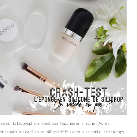
e sur la blogosphère : c’est bien l’éponge en silicone ! Après
rabattu les oreilles un milliard de fois depuis sa sortie, il est temps