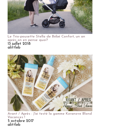
Le Trio-pousette Stella de Bébé Confort, un an
après on en pense quoi?
13 juillet 2018
alittleb
Avant / Après : J'ai testé la gamme Keranove Blond
Vacances !
5 octobre 2017
alittleb