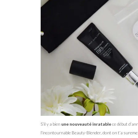
S’il y a bien
une nouveauté inratable
ce début d’anné
l’incontournable Beauty-Blender, dont on t’a surement 