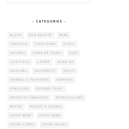
– CATEGORIES –
BLUSH
BOX BEAUTÉ
BÉBÉ
CHEVEUX
CONCOURS
EVEIL
FAVORIS
FOND DE TEINT
KIDS
LIFESTYLE
LOOKS
MAKE-UP
MASCARA
MATERNITÉ
NAILS
OMBRES À PAUPIÈRES
PARFUMS
PINCEAUX
POUDRE TEINT
PRODUITS TERMINÉS
PUÉRICULTURE
REVUE
ROUGE À LÈVRES
SOINS BÉBÉ
SOINS BÉBÉ
SOINS CORPS
SOINS MAINS