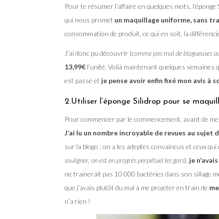
Pour te résumer l’affaire en quelques mots, l’éponge S
qui nous promet
un maquillage uniforme, sans tra
consommation de produit, ce qui en soit, la différenci
J’ai donc pu découvrir (
comme pas mal de blogueuses au
13,99€
l’unité. Voilà maintenant quelques semaines qu
est passé et
je pense avoir enfin fixé mon avis à s
2.Utiliser l’éponge Silidrop pour se maquil
Pour commencer par le commencement, avant de me lan
J’ai lu un nombre incroyable de revues au sujet
sur la blogo : on a les adeptes convaincus et ceux qu
souligner, on est en progrès perpétuel les gars
),
je n’avai
ne trainerait pas 10 000 bactéries dans son sillage m
que j’avais plutôt du mal à me projeter en train de
me
n’a rien !