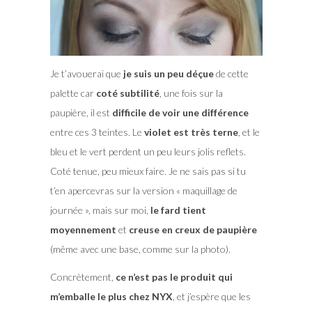
Je t’avouerai que
je suis un peu déçue
de cette
palette car
coté subtilité
, une fois sur la
paupière, il est
difficile de voir une différence
entre ces 3 teintes. Le
violet est très terne
, et le
bleu et le vert perdent un peu leurs jolis reflets.
Coté tenue, peu mieux faire. Je ne sais pas si tu
t’en apercevras sur la version « maquillage de
journée », mais sur moi,
le fard tient
moyennement
et
creuse en creux de paupière
(même avec une base, comme sur la photo).
Concrètement,
ce n’est pas
le produit qui
m’emballe le plus chez NYX
, et j’espère que les