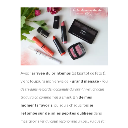
Avec l’
arrivée du printemps
(et bientôt de l’été !),
vient toujours mon envie de «
grand ménage
» (o
u
de tri-dans-le-bordel-accumulé-durant-l’hiver, chacun
traduira ça comme il en a envie
).
Un de mes
moments favoris
, puisqu’à chaque fois
je
retombe sur de jolies pépites oubliées
dans
mes tiroirs (
et du coup j’économise un peu, vu que j’ai