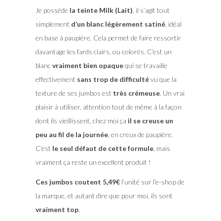
Je possède
la teinte Milk (Lait)
, il s’agit tout
simplement
d’un blanc légèrement satiné
, idéal
en base à paupière. Cela permet de faire ressortir
davantage les fards clairs, ou colorés. C’est un
blanc
vraiment bien opaque
qui se travaille
effectivement
sans trop de difficulté
vu que la
texture de ses jumbos est
très crémeuse
. Un vrai
plaisir à utiliser, attention tout de même à la façon
dont ils vieillissent, chez moi ça
il se creuse un
peu au fil de la journée
, en creux de paupière.
C’est
le seul défaut de cette formule
, mais
vraiment ça reste un excellent produit !
Ces jumbos coutent 5,49€
l’unité sur l’e-shop de
la marque, et autant dire que pour moi, ils sont
vraiment top
.