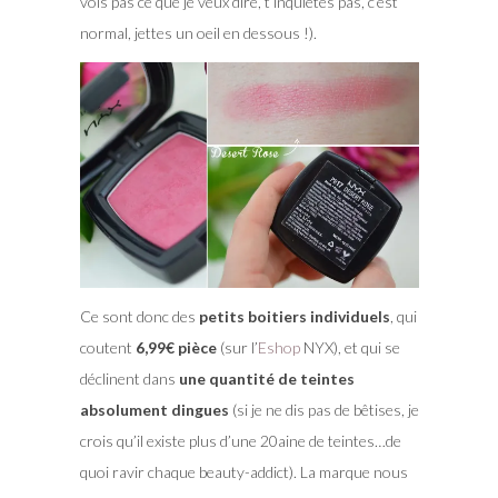
vois pas ce que je veux dire, t’inquiètes pas, c’est
normal, jettes un oeil en dessous !).
Ce sont donc des
petits boitiers individuels
, qui
coutent
6,99€ pièce
(sur l’
Eshop
NYX), et qui se
déclinent dans
une quantité de teintes
absolument dingues
(si je ne dis pas de bêtises, je
crois qu’il existe plus d’une 20aine de teintes…de
quoi ravir chaque beauty-addict). La marque nous