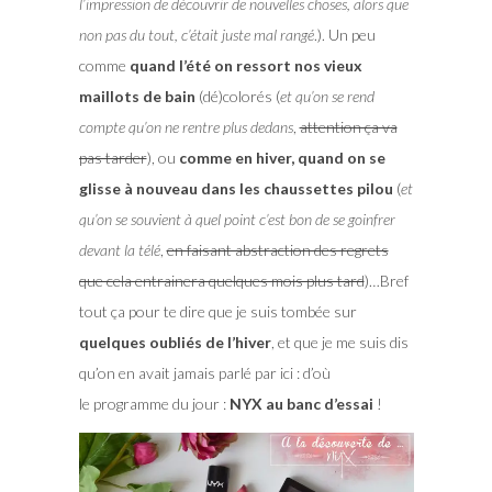
l’impression de découvrir de nouvelles choses, alors que
non pas du tout, c’était juste mal rangé
.). Un peu
comme
quand l’été on ressort nos vieux
maillots de bain
(dé)colorés (
et qu’on se rend
compte qu’on ne rentre plus dedans
,
attention ça va
pas tarder
), ou
comme en hiver, quand on se
glisse à nouveau dans les chaussettes pilou
(
et
qu’on se souvient à quel point c’est bon de se goinfrer
devant la télé
,
en faisant abstraction des regrets
que cela entrainera quelques mois plus tard
)…Bref
tout ça pour te dire que je suis tombée sur
quelques oubliés de l’hiver
, et que je me suis dis
qu’on en avait jamais parlé par ici : d’où
le programme du jour :
NYX au banc d’essai
!