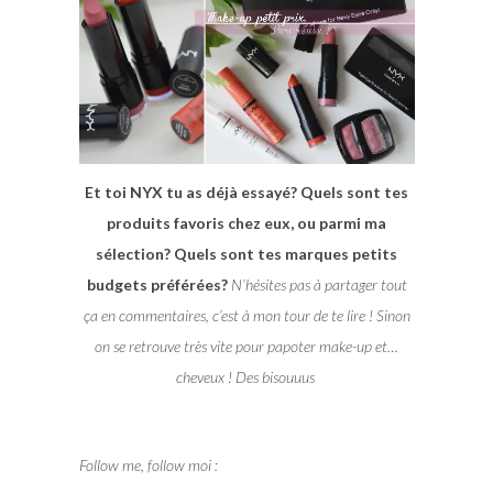
Et toi NYX tu as déjà essayé? Quels sont tes
produits favoris chez eux, ou parmi ma
sélection? Quels sont tes marques petits
budgets préférées?
N’hésites pas à partager tout
ça en commentaires, c’est à mon tour de te lire ! Sinon
on se retrouve très vite pour papoter make-up et…
cheveux ! Des bisouuus
Follow me, follow moi :