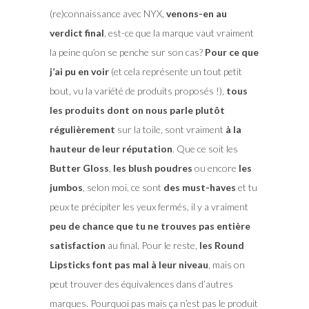
(re)connaissance avec NYX,
venons-en au
verdict final
, est-ce que la marque vaut vraiment
la peine qu’on se penche sur son cas?
Pour ce que
j’ai pu en voir
(et cela représente un tout petit
bout, vu la variété de produits proposés !),
tous
les produits dont on nous parle plutôt
régulièrement
sur la toile, sont vraiment
à la
hauteur de leur réputation
. Que ce soit les
Butter Gloss
,
les blush poudres
ou encore
les
jumbos
, selon moi, ce sont
des must-haves
et tu
peux te précipiter les yeux fermés, il y a vraiment
peu de chance que tu ne trouves pas entière
satisfaction
au final. Pour le reste,
les Round
Lipsticks font pas mal à leur niveau
, mais on
peut trouver des équivalences dans d’autres
marques. Pourquoi pas mais ça n’est pas le produit