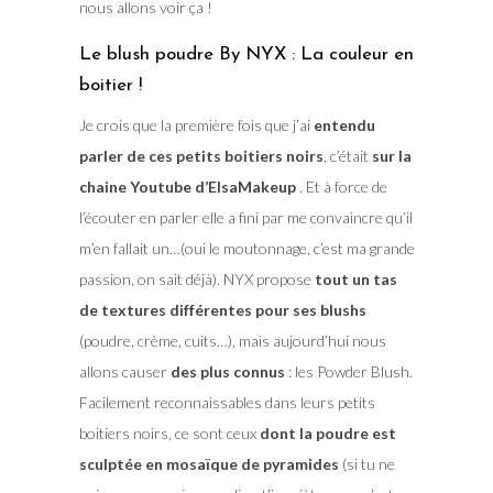
nous allons voir ça !
Le blush poudre By NYX : La couleur en
boitier !
Je crois que la première fois que j’ai
entendu
parler de ces petits boitiers noirs
, c’était
sur la
chaine Youtube d’ElsaMakeup
. Et à force de
l’écouter en parler elle a fini par me convaincre qu’il
m’en fallait un…(oui le moutonnage, c’est ma grande
passion, on sait déjà). NYX propose
tout un tas
de textures différentes pour ses blushs
(poudre, crème, cuits…), mais aujourd’hui nous
allons causer
des plus connus
: les Powder Blush.
Facilement reconnaissables dans leurs petits
boitiers noirs, ce sont ceux
dont la poudre est
sculptée en mosaïque de pyramides
(si tu ne