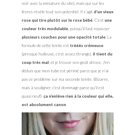
voir avec la miniature du site), mais qui sur les
lèvres révèle tout son potentiel. Il s’agit
d’un vieux
rose qui tire plutôt sur le rose bébé
. C’est
une
couleur très modulable
, puisqu’il faut repasser
plusieurs couches pour une opacité totale
. La
formule de cette teinte est
trèèès crémeuse
(presque huileuse, c’est assez étrange),
il tient du
coup très mal
, et je trouve son goût atroce. J’en
déduis que mon tube est périmé parce que je n’ai
pas ce problème sur ma seconde teinte. (Bizarre,
mais à souligner, c’est dommage parce qu’il est
quasi neuf).
ça n’enlève rien à la couleur qui elle,
est absolument canon
.