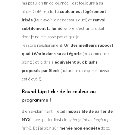
ma peau, en fin de journée il est toujours à sa
place. Coté rendu,
la couleur est légèrement
irisée
(faut avoir le nez dessus quoi) et
renvoi
subtilement la lumière
, bref c’est un produit
dont je ne me lasse pas et que je
ressors régulièrement.
Un des meilleurs rapport
qualité/prix dans sa catégorie
(on commence
bien :) ) et je dirais
équivalent aux blushs
proposés par Sleek
(autant te dire que le niveau
est élevé !).
Round Lipstick : de la couleur au
programme !
Bien évidemment, il était
impossible de parler de
NYX
, sans parler lipsticks (
aha ça faisait longtemps
hein?
). Et j’ai bien sûr
menée mon enquête
de ce