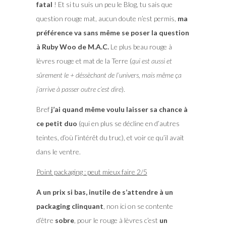
fatal
! Et si tu suis un peu le Blog, tu sais que
question rouge mat, aucun doute n’est permis,
ma
préférence va sans même se poser la question
à Ruby Woo de M.A.C.
Le plus beau rouge à
lèvres rouge et mat de la Terre (
qui est aussi et
sûrement le + déssèchant de l’univers, mais même ça
j’arrive à passer outre c’est dire
).
Bref
j’ai quand même voulu laisser sa chance à
ce petit duo
(qui en plus se décline en d’autres
teintes, d’où l’intérêt du truc), et voir ce qu’il avait
dans le ventre.
Point packaging : peut mieux faire 2/5
A un prix si bas, inutile de s’attendre à un
packaging clinquant
, non ici on se contente
d’être
sobre
, pour le rouge à lèvres c’est
un