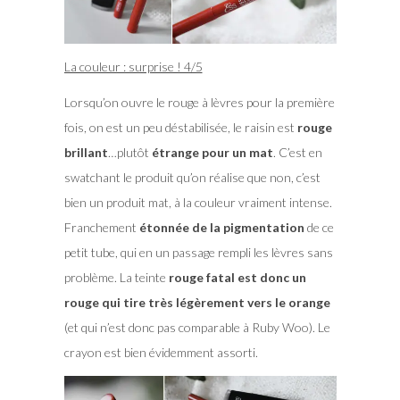
La couleur : surprise ! 4/5
Lorsqu’on ouvre le rouge à lèvres pour la première
fois, on est un peu déstabilisée, le raisin est
rouge
brillant
…plutôt
étrange pour un mat
. C’est en
swatchant le produit qu’on réalise que non, c’est
bien un produit mat, à la couleur vraiment intense.
Franchement
étonnée de la pigmentation
de ce
petit tube, qui en un passage rempli les lèvres sans
problème. La teinte
rouge fatal est donc un
rouge qui tire très légèrement vers le orange
(et qui n’est donc pas comparable à Ruby Woo). Le
crayon est bien évidemment assorti.