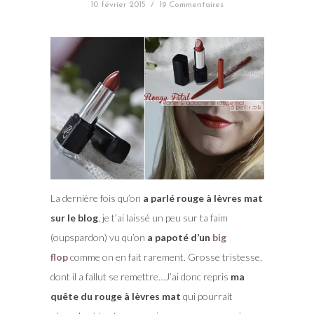
10 février 2015
/
19 Commentaires
La dernière fois qu’on
a parlé rouge à lèvres mat
sur le blog
, je t’ai laissé un peu sur ta faim
(oupspardon) vu qu’on
a papoté d’un
big
flop
comme on en fait rarement. Grosse tristesse,
dont il a fallut se remettre…J’ai donc repris
ma
quête du rouge à lèvres mat
qui pourrait