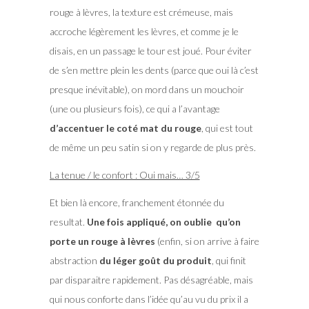
rouge à lèvres, la texture est crémeuse, mais
accroche légèrement les lèvres, et comme je le
disais, en un passage le tour est joué. Pour éviter
de s’en mettre plein les dents (parce que oui là c’est
presque inévitable), on mord dans un mouchoir
(une ou plusieurs fois), ce qui a l’avantage
d’accentuer le coté mat du rouge
, qui est tout
de même un peu satin si on y regarde de plus près.
La tenue / le confort : Oui mais… 3/5
Et bien là encore, franchement étonnée du
resultat.
Une fois appliqué, on oublie qu’on
porte un rouge à lèvres
(enfin, si on arrive à faire
abstraction
du léger goût du produit
, qui finit
par disparaitre rapidement. Pas désagréable, mais
qui nous conforte dans l’idée qu’au vu du prix il a