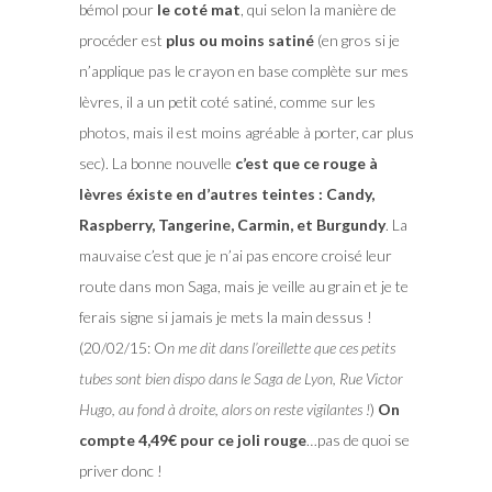
bémol pour
le coté mat
, qui selon la manière de
procéder est
plus ou moins satiné
(en gros si je
n’applique pas le crayon en base complète sur mes
lèvres, il a un petit coté satiné, comme sur les
photos, mais il est moins agréable à porter, car plus
sec). La bonne nouvelle
c’est que ce rouge à
lèvres éxiste en d’autres teintes : Candy,
Raspberry, Tangerine, Carmin, et Burgundy
. La
mauvaise c’est que je n’ai pas encore croisé leur
route dans mon Saga, mais je veille au grain et je te
ferais signe si jamais je mets la main dessus !
(20/02/15: O
n me dit dans l’oreillette que ces petits
tubes sont bien dispo dans le Saga de Lyon, Rue Victor
Hugo, au fond à droite, alors on reste vigilantes !
)
On
compte 4,49€ pour ce joli rouge
…pas de quoi se
priver donc !