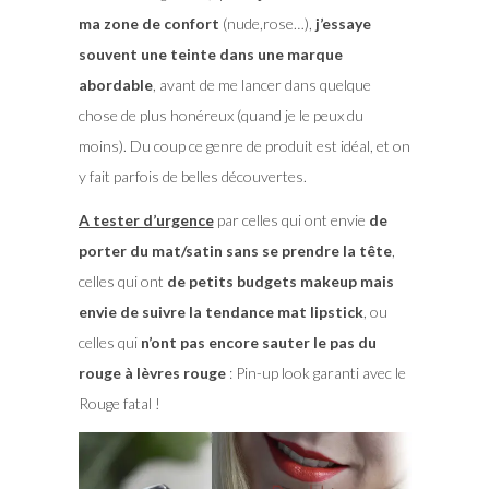
ma zone de confort
(nude,rose…),
j’essaye
souvent une teinte dans une marque
abordable
, avant de me lancer dans quelque
chose de plus honéreux (quand je le peux du
moins). Du coup ce genre de produit est idéal, et on
y fait parfois de belles découvertes.
A tester d’urgence
par celles qui ont envie
de
porter du mat/satin sans se prendre la tête
,
celles qui ont
de petits budgets makeup mais
envie de suivre la tendance mat lipstick
, ou
celles qui
n’ont pas encore sauter le pas du
rouge à lèvres rouge
: Pin-up look garanti avec le
Rouge fatal !