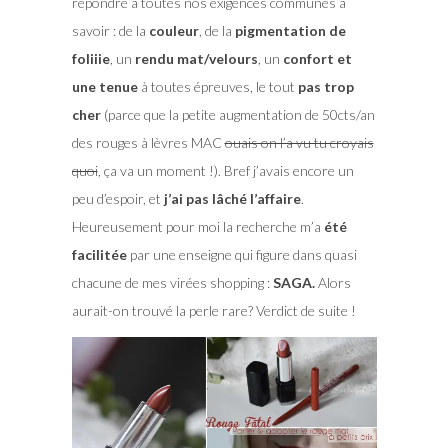
répondre à toutes nos exigences communes à
savoir : de la
couleur
, de la
pigmentation de
foliiie
, un
rendu mat/velours
, un
confort et
une tenue
à toutes épreuves, le tout
pas trop
cher
(parce que la petite augmentation de 50cts/an
des rouges à lèvres MAC
ouais on l’a vu tu croyais
quoi
, ça va un moment !). Bref j’avais encore un
peu d’espoir, et
j’ai pas lâché l’affaire
.
Heureusement pour moi la recherche m’a
été
facilitée
par une enseigne qui figure dans quasi
chacune de mes virées shopping :
SAGA.
Alors
aurait-on trouvé la perle rare? Verdict de suite !