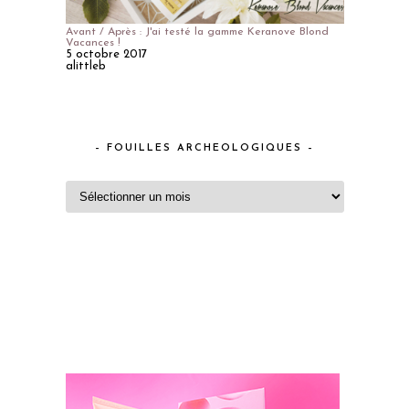
Avant / Après : J'ai testé la gamme Keranove Blond
Vacances !
5 octobre 2017
alittleb
– FOUILLES ARCHEOLOGIQUES –