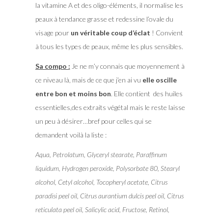
la vitamine A et des oligo-éléments, il normalise les
peaux à tendance grasse et redessine l’ovale du
visage pour
un véritable coup d’éclat
! Convient
à tous les types de peaux, même les plus sensibles.
Sa compo :
Je ne m’y connais que moyennement à
ce niveau là, mais de ce que j’en ai vu
elle oscille
entre bon et moins bon
. Elle contient des huiles
essentielles,des extraits végétal mais le reste laisse
un peu à désirer…bref pour celles qui se
demandent voilà la liste :
Aqua, Petrolatum, Glyceryl stearate, Paraffinum
liquidum, Hydrogen peroxide, Polysorbate 80, Stearyl
alcohol, Cetyl alcohol, Tocopheryl acetate, Citrus
paradisi peel oil, Citrus aurantium dulcis peel oil, Citrus
reticulata peel oil, Salicylic acid, Fructose, Retinol,