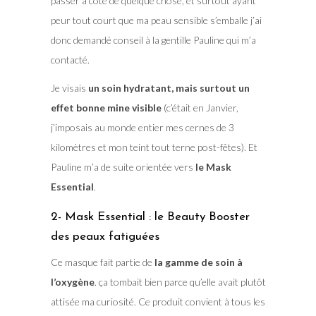
passer à coté de quelque chose, et surtout ayant
peur tout court que ma peau sensible s’emballe j’ai
donc demandé conseil à la gentille Pauline qui m’a
contacté.
Je visais
un soin hydratant, mais surtout un
effet bonne mine visible
(c’était en Janvier,
j’imposais au monde entier mes cernes de 3
kilomètres et mon teint tout terne post-fêtes). Et
Pauline m’a de suite orientée vers
le Mask
Essential
.
2- Mask Essential : le Beauty Booster
des peaux fatiguées
Ce masque fait partie de
la gamme de soin à
l’oxygène
. ça tombait bien parce qu’elle avait plutôt
attisée ma curiosité. Ce produit convient à tous les