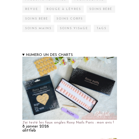
REVUE
ROUGE À LÈVRES
SOINS BÉBÉ
SOINS BÉBÉ
SOINS CORPS
SOINS MAINS
SOINS VISAGE
TAGS
NUMERO UN DES CHARTS
J'ai testé les faux ongles Roxy Nails Paris : mon avis !
8 janvier 2026
alittleb