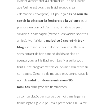
évident à constater au premier coup d’oeil, parce
que Céline est plus très fraiche depuis sa
« demande » d’oxygène)! Et pour ça
pas besoin de
sortir la tête par la fenêtre de la voiture
pour
prendre un bon bol d’air frais, ni même de partir
s’exiler à la campagne (même si les vaches sont tes
amies). Moi j’ai dans
ma boite à secret-intra-
blog
, un masque qui te donne tous ces effets là,
sans bouger de ton canapé, doigts de pied en
éventail, devant le Bachelor, Les Marseillais, ou
tout autre programme télé où on met son cerveau
sur pause. Ce genre de masque plus connu sous le
nom de
solution-bonne-mine-en-10-
minutes
pour grosses flemmardes.
ça tombe plutôt bien parce que moi dans le genre
flemmingite aigüe je pourrais prétendre à la Palme