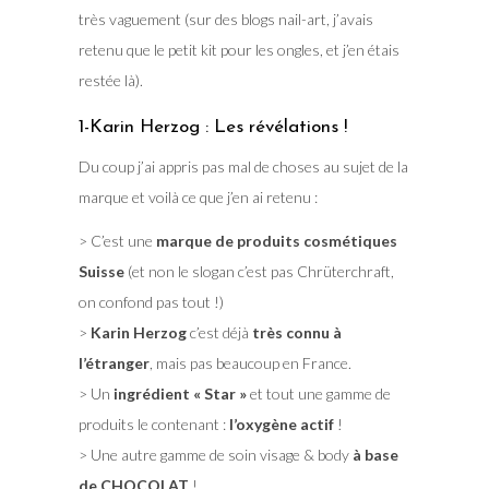
très vaguement (sur des blogs nail-art, j’avais
retenu que le petit kit pour les ongles, et j’en étais
restée là).
1-Karin Herzog : Les révélations !
Du coup j’ai appris pas mal de choses au sujet de la
marque et voilà ce que j’en ai retenu :
> C’est une
marque de produits cosmétiques
Suisse
(et non le slogan c’est pas Chrüterchraft,
on confond pas tout !)
>
Karin Herzog
c’est déjà
très connu à
l’étranger
, mais pas beaucoup en France.
> Un
ingrédient « Star »
et tout une gamme de
produits le contenant :
l’oxygène actif
!
> Une autre gamme de soin visage & body
à base
de CHOCOLAT
!