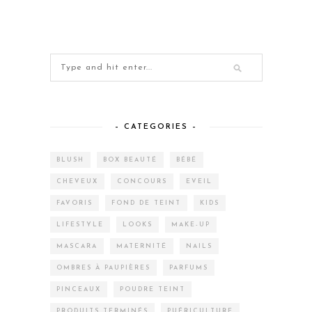
– CATEGORIES –
BLUSH
BOX BEAUTÉ
BÉBÉ
CHEVEUX
CONCOURS
EVEIL
FAVORIS
FOND DE TEINT
KIDS
LIFESTYLE
LOOKS
MAKE-UP
MASCARA
MATERNITÉ
NAILS
OMBRES À PAUPIÈRES
PARFUMS
PINCEAUX
POUDRE TEINT
PRODUITS TERMINÉS
PUÉRICULTURE