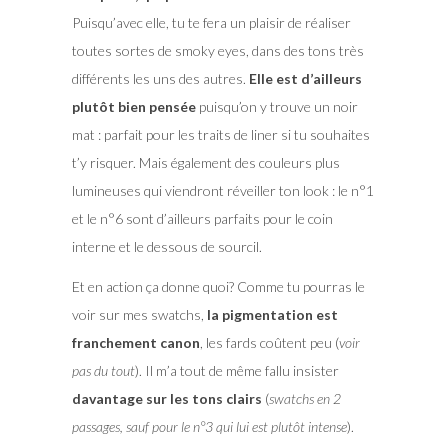
Puisqu’avec elle, tu te fera un plaisir de réaliser
toutes sortes de smoky eyes, dans des tons très
différents les uns des autres.
Elle est d’ailleurs
plutôt bien pensée
puisqu’on y trouve un noir
mat : parfait pour les traits de liner si tu souhaites
t’y risquer. Mais également des couleurs plus
lumineuses qui viendront réveiller ton look : le n°1
et le n°6 sont d’ailleurs parfaits pour le coin
interne et le dessous de sourcil.
Et en action ça donne quoi? Comme tu pourras le
voir sur mes swatchs,
la pigmentation est
franchement canon
, les fards coûtent peu (
voir
pas du tout
). Il m’a tout de même fallu insister
davantage sur les tons clairs
(
swatchs en 2
passages, sauf pour le n°3 qui lui est plutôt intense
).