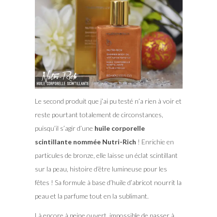
Le second produit que j’ai pu testé n’a rien à voir et
reste pourtant totalement de circonstances,
puisqu’il s’agir d’une
huile corporelle
scintillante nommée Nutri-Rich
! Enrichie en
particules de bronze, elle laisse un éclat scintillant
sur la peau, histoire d’être lumineuse pour les
fêtes ! Sa formule à base d’huile d’abricot nourrit la
peau et la parfume tout en la sublimant.
Là encore à peine ouvert, impossible de passer à