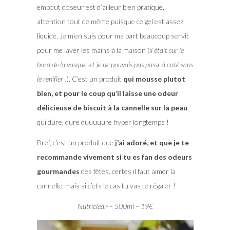
embout doseur est d’ailleur bien pratique,
attention tout de même puisque ce gel est assez
liquide. Je m’en suis pour ma part beaucoup servit
pour me laver les mains à la maison (
il était sur le
bord de la vasque, et je ne pouvais pas passr à coté sans
le renifler !
). C’est un produit
qui mousse plutot
bien, et pour le coup qu’il laisse une odeur
délicieuse de biscuit à la cannelle sur la peau
,
qui dure, dure duuuuure hyper longtemps !
Bref, c’est un produit que
j’ai adoré, et que je te
recommande vivement si tu es fan des odeurs
gourmandes
des fêtes, certes il faut aimer la
cannelle, mais si c’ets le cas tu vas te régaler !
Nutriclean – 500ml – 19€