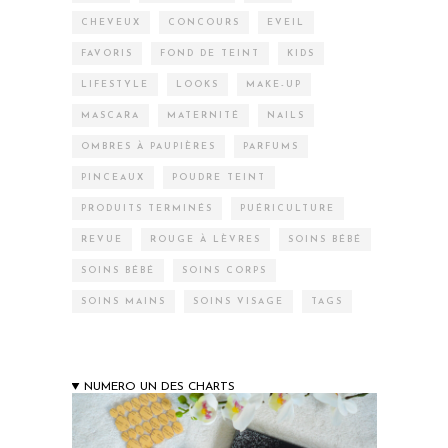
CHEVEUX
CONCOURS
EVEIL
FAVORIS
FOND DE TEINT
KIDS
LIFESTYLE
LOOKS
MAKE-UP
MASCARA
MATERNITÉ
NAILS
OMBRES À PAUPIÈRES
PARFUMS
PINCEAUX
POUDRE TEINT
PRODUITS TERMINÉS
PUÉRICULTURE
REVUE
ROUGE À LÈVRES
SOINS BÉBÉ
SOINS BÉBÉ
SOINS CORPS
SOINS MAINS
SOINS VISAGE
TAGS
NUMERO UN DES CHARTS