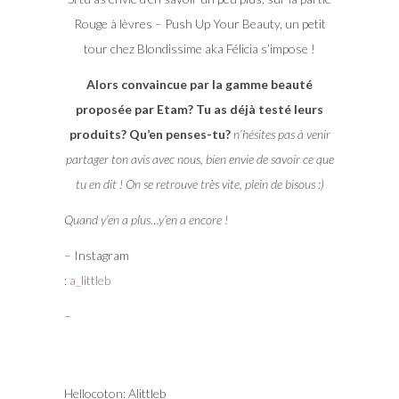
Rouge à lèvres – Push Up Your Beauty, un petit
tour chez Blondissime aka Félicia s’impose !
Alors convaincue par la gamme beauté
proposée par Etam? Tu as déjà testé leurs
produits? Qu’en penses-tu?
n’hésites pas à venir
partager ton avis avec nous, bien envie de savoir ce que
tu en dit ! On se retrouve très vite, plein de bisous :)
Quand y’en a plus…y’en a encore !
– Instagram
:
a_littleb
–
Hellocoton: Alittleb