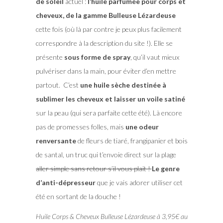
de soleil
actuel :
l’huile parfumée pour corps et
cheveux, de la gamme Bulleuse Lézardeuse
cette fois (où là par contre je peux plus facilement
correspondre à la description du site !). Elle se
présente
sous forme de spray
, qu’il vaut mieux
pulvériser dans la main, pour éviter d’en mettre
partout. C’est
une huile sèche destinée à
sublimer les cheveux et laisser un voile satiné
sur la peau (qui sera parfaite cette été). Là encore
pas de promesses folles, mais
une odeur
renversante
de
fleurs de tiaré, frangipanier et bois
de santal, un truc qui t’envoie direct sur la plage
aller simple sans retour s’il vous plait !
Le genre
d’anti-dépresseur
que je vais adorer utiliser cet
été en sortant de la douche !
Huile Corps & Cheveux Bulleuse Lézardeuse à 3,95€ au