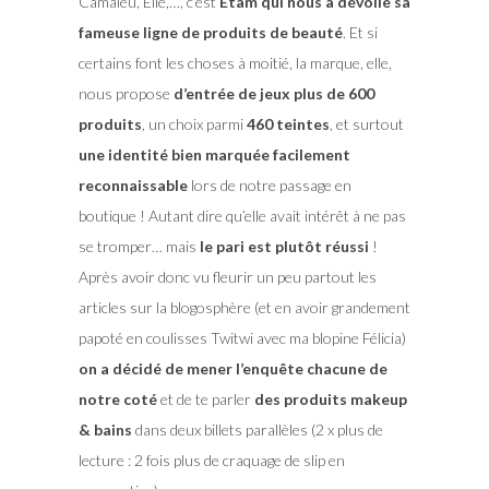
Camaiëu, Elle,…, c’est
Etam qui nous a dévoilé sa
fameuse ligne de produits de beauté
. Et si
certains font les choses à moitié, la marque, elle,
nous propose
d’entrée de jeux plus de 600
produits
, un choix parmi
460 teintes
, et surtout
une identité bien marquée facilement
reconnaissable
lors de notre passage en
boutique ! Autant dire qu’elle avait intérêt à ne pas
se tromper… mais
le pari est plutôt réussi
!
Après avoir donc vu fleurir un peu partout les
articles sur la blogosphère (et en avoir grandement
papoté en coulisses Twitwi avec ma blopine Félicia)
on a décidé de mener l’enquête chacune de
notre coté
et de te parler
des produits makeup
& bains
dans deux billets parallèles (2 x plus de
lecture : 2 fois plus de craquage de slip en