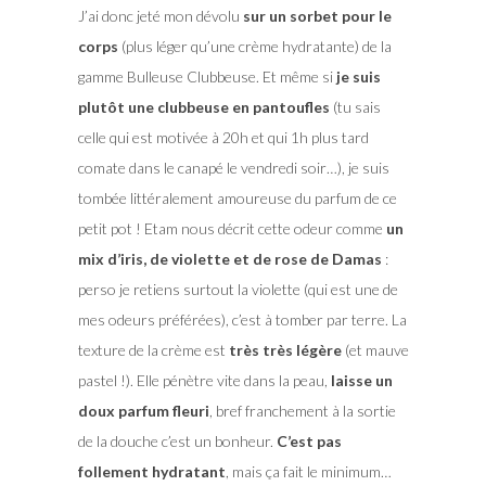
J’ai donc jeté mon dévolu
sur un sorbet pour le
corps
(plus léger qu’une crème hydratante) de la
gamme Bulleuse Clubbeuse. Et même si
je suis
plutôt une clubbeuse en pantoufles
(tu sais
celle qui est motivée à 20h et qui 1h plus tard
comate dans le canapé le vendredi soir…), je suis
tombée littéralement amoureuse du parfum de ce
petit pot ! Etam nous décrit cette odeur comme
un
mix d’iris, de violette et de rose de Damas
:
perso je retiens surtout la violette (qui est une de
mes odeurs préférées), c’est à tomber par terre. La
texture de la crème est
très très légère
(et mauve
pastel !). Elle pénètre vite dans la peau,
laisse un
doux parfum fleuri
, bref franchement à la sortie
de la douche c’est un bonheur.
C’est pas
follement hydratant
, mais ça fait le minimum…