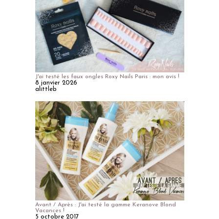
J'ai testé les faux ongles Roxy Nails Paris : mon avis !
8 janvier 2026
alittleb
Avant / Après : J'ai testé la gamme Keranove Blond
Vacances !
5 octobre 2017