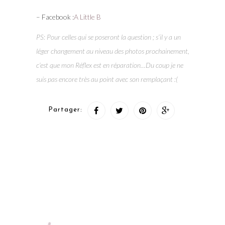
– Facebook :
A Little B
PS: Pour celles qui se poseront la question ; s’il y a un
léger changement au niveau des photos prochainement,
c’est que mon Réflex est en réparation…Du coup je ne
suis pas encore très au point avec son remplaçant :(
Partager: