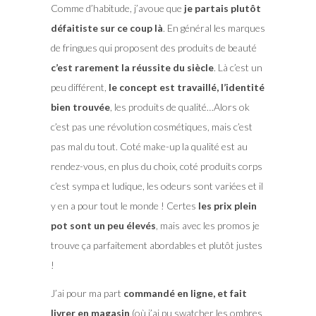
Comme d’habitude, j’avoue que
je partais plutôt
défaitiste sur ce coup là
. En général les marques
de fringues qui proposent des produits de beauté
c’est rarement la réussite du siècle
. Là c’est un
peu différent,
le concept est travaillé, l’identité
bien trouvée
, les produits de qualité…Alors ok
c’est pas une révolution cosmétiques, mais c’est
pas mal du tout. Coté make-up la qualité est au
rendez-vous, en plus du choix, coté produits corps
c’est sympa et ludique, les odeurs sont variées et il
y en a pour tout le monde ! Certes
les prix plein
pot sont un peu élevés
, mais avec les promos je
trouve ça parfaitement abordables et plutôt justes
!
J’ai pour ma part
commandé en ligne, et fait
livrer en magasin
(où j’ai pu swatcher les ombres