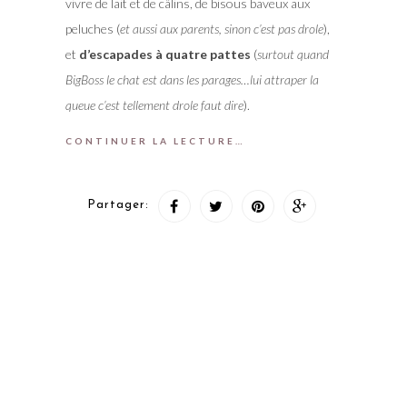
vivre de lait et de câlins, de bisous baveux aux
peluches (
et aussi aux parents, sinon c’est pas drole
),
et
d’escapades à quatre pattes
(
surtout quand
BigBoss le chat est dans les parages…lui attraper la
queue c’est tellement drole faut dire
).
CONTINUER LA LECTURE…
Partager: