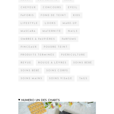
CHEVEUX
CONCOURS
EVEIL
FAVORIS
FOND DE TEINT
KIDS
LIFESTYLE
LOOKS
MAKE-UP
MASCARA
MATERNITÉ
NAILS
OMBRES À PAUPIÈRES
PARFUMS
PINCEAUX
POUDRE TEINT
PRODUITS TERMINÉS
PUÉRICULTURE
REVUE
ROUGE À LÈVRES
SOINS BÉBÉ
SOINS BÉBÉ
SOINS CORPS
SOINS MAINS
SOINS VISAGE
TAGS
NUMERO UN DES CHARTS