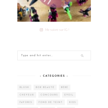
Me suivre sur IG !
– CATEGORIES –
BLUSH
BOX BEAUTÉ
BÉBÉ
CHEVEUX
CONCOURS
EVEIL
FAVORIS
FOND DE TEINT
KIDS