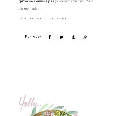
qu’on ne s’ennuie pas
(
on aimerait bien pourtant
des moments !
).
CONTINUER LA LECTURE…
Partager: