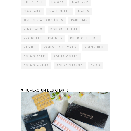
LIFESTYLE
LOOKS
MAKE-UP
MASCARA
MATERNITÉ
NAILS
OMBRES À PAUPIÈRES
PARFUMS
PINCEAUX
POUDRE TEINT
PRODUITS TERMINÉS
PUÉRICULTURE
REVUE
ROUGE À LÈVRES
SOINS BÉBÉ
SOINS BÉBÉ
SOINS CORPS
SOINS MAINS
SOINS VISAGE
TAGS
NUMERO UN DES CHARTS