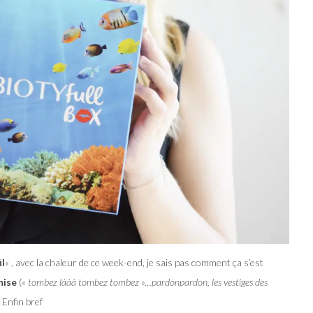
il
« , avec la chaleur de ce week-end, je sais pas comment ça s’est
mise
(
« tombez lààà tombez tombez »…pardonpardon, les vestiges des
. Enfin bref