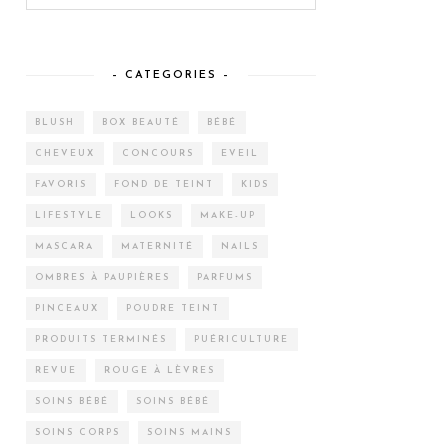
– CATEGORIES –
BLUSH
BOX BEAUTÉ
BÉBÉ
CHEVEUX
CONCOURS
EVEIL
FAVORIS
FOND DE TEINT
KIDS
LIFESTYLE
LOOKS
MAKE-UP
MASCARA
MATERNITÉ
NAILS
OMBRES À PAUPIÈRES
PARFUMS
PINCEAUX
POUDRE TEINT
PRODUITS TERMINÉS
PUÉRICULTURE
REVUE
ROUGE À LÈVRES
SOINS BÉBÉ
SOINS BÉBÉ
SOINS CORPS
SOINS MAINS