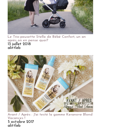
Le Trio-pousette Stella de Bébé Confort, un an
après on en pense quoi?
13 juillet 2018
alittleb
Avant / Après : J'ai testé la gamme Keranove Blond
Vacances !
5 octobre 2017
alittleb