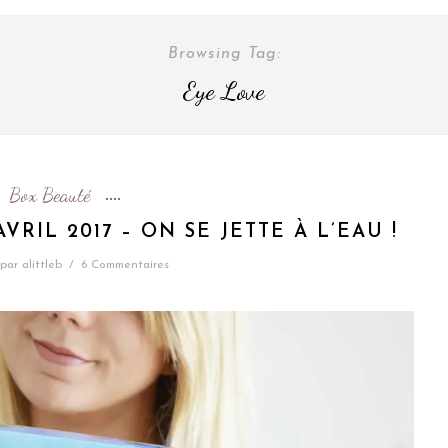
Browsing Tag:
Eye Love
Box Beauté
RIL 2017 – ON SE JETTE À L’EAU !
par
alittleb
/
6 Commentaires