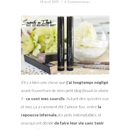
18 avril 2017
/
9 Commentaires
S’il y a bien une chose que
j’ai longtemps négligé
avant l’ouverture de mon petit blog (
bouuh la vilaine
!
) :
ce sont mes sourcils
. Autant dire qu’entre eux
et moi, ça a rarement été l’amour fou : entre
la
repousse infernale,
les poils indomptables, et
ceux qui ont décidé
de faire leur vie sans tenir