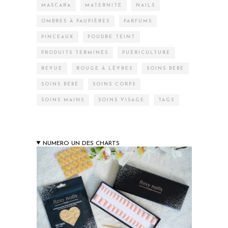
MASCARA
MATERNITÉ
NAILS
OMBRES À PAUPIÈRES
PARFUMS
PINCEAUX
POUDRE TEINT
PRODUITS TERMINÉS
PUÉRICULTURE
REVUE
ROUGE À LÈVRES
SOINS BÉBÉ
SOINS BÉBÉ
SOINS CORPS
SOINS MAINS
SOINS VISAGE
TAGS
NUMERO UN DES CHARTS