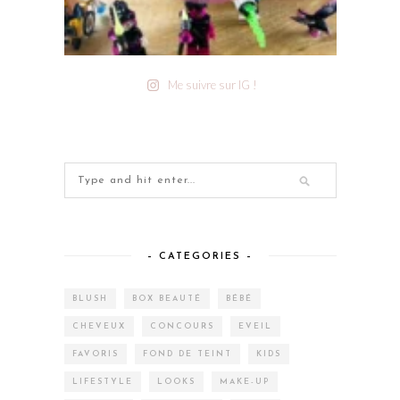
Me suivre sur IG !
– CATEGORIES –
BLUSH
BOX BEAUTÉ
BÉBÉ
CHEVEUX
CONCOURS
EVEIL
FAVORIS
FOND DE TEINT
KIDS
LIFESTYLE
LOOKS
MAKE-UP