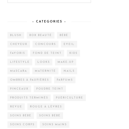
– CATEGORIES –
BLUSH
BOX BEAUTÉ
BÉBÉ
CHEVEUX
CONCOURS
EVEIL
FAVORIS
FOND DE TEINT
KIDS
LIFESTYLE
LOOKS
MAKE-UP
MASCARA
MATERNITÉ
NAILS
OMBRES À PAUPIÈRES
PARFUMS
PINCEAUX
POUDRE TEINT
PRODUITS TERMINÉS
PUÉRICULTURE
REVUE
ROUGE À LÈVRES
SOINS BÉBÉ
SOINS BÉBÉ
SOINS CORPS
SOINS MAINS