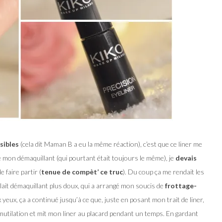
sibles
(cela dit Maman B a eu la même réaction), c’est que ce liner me
de mon démaquillant (qui pourtant était toujours le même), je
devais
 faire partir (
tenue de compèt’ ce truc
). Du coup ça me rendait les
 lait démaquillant plus doux, qui a arrangé mon soucis de
frottage-
yeux, ça a continué jusqu’à ce que, juste en posant mon trait de liner,
o-mutilation et mit mon liner au placard pendant un temps. En gardant