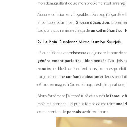
mon démaquillant doux, mon problème s’est arrangé 
Aucune solution envisageable…Du coup j’ai gardé le tub
importable pour moi…
Grosse déception
, la premiè
toujours pas remise et je garde
un œil méfiant sur l
2- Le Bain Dissolvant Miraculeux by Bourjois
Là aussi c’est avec
tristesse
que je note le nom de ce
généralement parfaits
et
bien pensés
. Bourjois 
rondes
, les blush qui sentent bons, tous ces produit
toujours eu une
confiance absolue
en leurs produit
détour en magasin (ou en Eshop, c’est plus pratique) po
Alors forcément j’ai testé (usé et abusé)
le fameux b
mois maintenant. J’ai pris le temps de me faire
une id
concurrentes. Je
pensais
avoir tout bon :