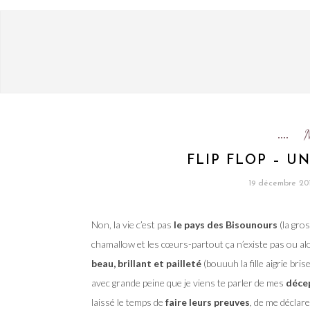
FLIP FLOP – UN
19 décembre 20
Non, la vie c’est pas
le pays des Bisounours
(la gros
chamallow et les cœurs-partout ça n’existe pas ou a
beau, brillant et pailleté
(bouuuh la fille aigrie bris
avec grande peine que je viens te parler de mes
déce
laissé le temps de
faire leurs preuves
, de me déclar