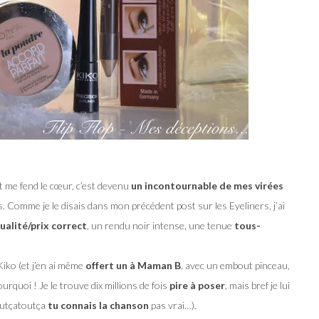
et me fend le cœur, c’est devenu
un incontournable de mes virées
. Comme je le disais dans mon précédent post sur les Eyeliners, j’ai
ualité/prix correct
, un rendu noir intense, une tenue
tous-
Kiko (et j’en ai même
offert un à Maman B
, avec un embout pinceau,
urquoi ! Je le trouve dix millions de fois
pire à poser
, mais bref je lui
toutçatoutça
tu connais la chanson
pas vrai…).