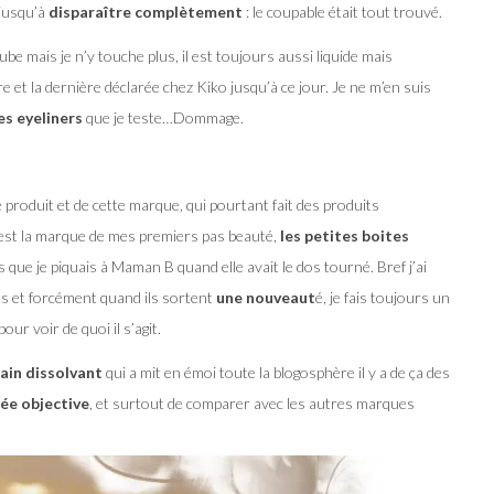
jusqu’à
disparaître complètement
: le coupable était tout trouvé.
e mais je n’y touche plus, il est toujours aussi liquide mais
re et la dernière déclarée chez Kiko jusqu’à ce jour. Je ne m’en suis
es eyeliners
que je teste…Dommage.
 produit et de cette marque, qui pourtant fait des produits
c’est la marque de mes premiers pas beauté,
les petites boites
s que je piquais à Maman B quand elle avait le dos tourné. Bref j’ai
s et forcément quand ils sortent
une nouveaut
é, je fais toujours un
ur voir de quoi il s’agit.
ain dissolvant
qui a mit en émoi toute la blogosphère il y a de ça des
ée objective
, et surtout de comparer avec les autres marques