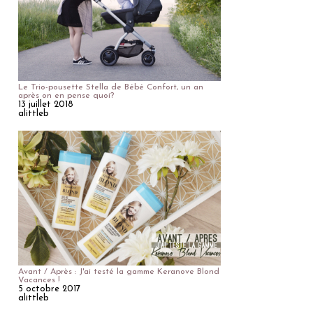
Le Trio-pousette Stella de Bébé Confort, un an
après on en pense quoi?
13 juillet 2018
alittleb
Avant / Après : J'ai testé la gamme Keranove Blond
Vacances !
5 octobre 2017
alittleb