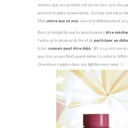
misères que ces produits ont pu me faire vivre (ou pas 
peuvent te plaire quand même, à toi qui saura leur fa
Mais
entre eux et moi
, non c’est définitivement un
Bon ça n’empêche que tu peux toujours
être mécha
l’autre, je te propose de lire et de
participer au déb
tu les
connais peut être déjà
! (Et si ça n’est pas le
que c’est un peu Noël quand même, tu noteras l’effet n
j’investisse rapidos dans une lightbox mon amie…)