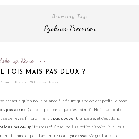
Browsing Tag:
Eyeliner Precision
Make-up
Revue
,
E FOIS MAIS PAS DEUX ?
13
par
alittleb
/
29 Commentaires
se arnaque qu’on nous balance à la figure quand on est petits, le rose
lors
pas assez
!) et c’est pas parce que c’est bientôt Noël que tout est
euse de rêves !). Ici on ne fait
pas souvent
la gueule, et c’est donc
ptions make-up
*tristesse*. Chacune à sa petite histoire, je leurs ai
er leur flamme et pourtant entre nous
ça casse
. Malgré toutes les