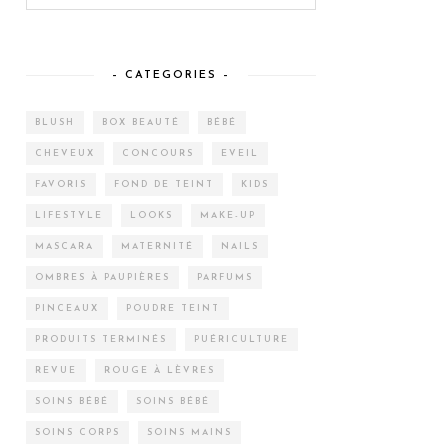
– CATEGORIES –
BLUSH
BOX BEAUTÉ
BÉBÉ
CHEVEUX
CONCOURS
EVEIL
FAVORIS
FOND DE TEINT
KIDS
LIFESTYLE
LOOKS
MAKE-UP
MASCARA
MATERNITÉ
NAILS
OMBRES À PAUPIÈRES
PARFUMS
PINCEAUX
POUDRE TEINT
PRODUITS TERMINÉS
PUÉRICULTURE
REVUE
ROUGE À LÈVRES
SOINS BÉBÉ
SOINS BÉBÉ
SOINS CORPS
SOINS MAINS