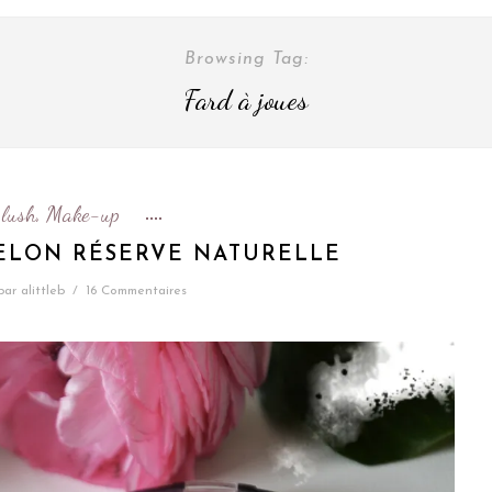
Browsing Tag:
Fard à joues
lush
Make-up
,
ELON RÉSERVE NATURELLE
par
alittleb
/
16 Commentaires