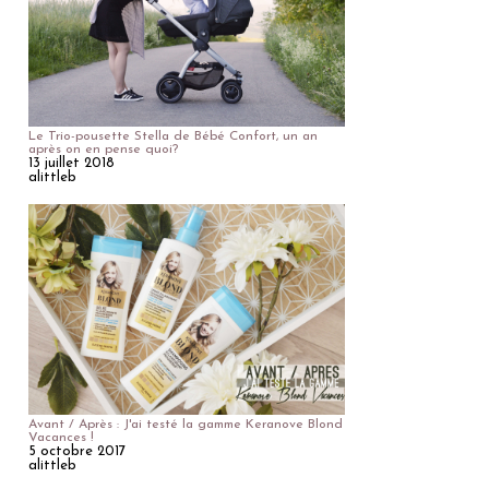
Le Trio-pousette Stella de Bébé Confort, un an
après on en pense quoi?
13 juillet 2018
alittleb
Avant / Après : J'ai testé la gamme Keranove Blond
Vacances !
5 octobre 2017
alittleb