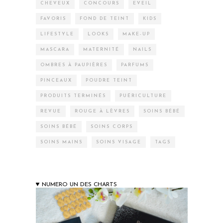
CHEVEUX
CONCOURS
EVEIL
FAVORIS
FOND DE TEINT
KIDS
LIFESTYLE
LOOKS
MAKE-UP
MASCARA
MATERNITÉ
NAILS
OMBRES À PAUPIÈRES
PARFUMS
PINCEAUX
POUDRE TEINT
PRODUITS TERMINÉS
PUÉRICULTURE
REVUE
ROUGE À LÈVRES
SOINS BÉBÉ
SOINS BÉBÉ
SOINS CORPS
SOINS MAINS
SOINS VISAGE
TAGS
NUMERO UN DES CHARTS