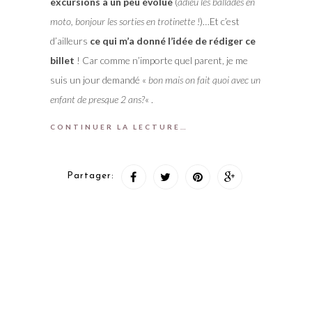
excursions a un peu évolué
(
adieu les ballades en
moto, bonjour les sorties en trotinette !
)…Et c’est
d’ailleurs
ce qui m’a donné l’idée de rédiger ce
billet
! Car comme n’importe quel parent, je me
suis un jour demandé «
bon mais on fait quoi avec un
enfant de presque 2 ans?
« .
CONTINUER LA LECTURE…
Partager: