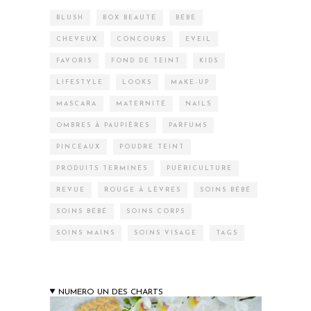
BLUSH
BOX BEAUTÉ
BÉBÉ
CHEVEUX
CONCOURS
EVEIL
FAVORIS
FOND DE TEINT
KIDS
LIFESTYLE
LOOKS
MAKE-UP
MASCARA
MATERNITÉ
NAILS
OMBRES À PAUPIÈRES
PARFUMS
PINCEAUX
POUDRE TEINT
PRODUITS TERMINÉS
PUÉRICULTURE
REVUE
ROUGE À LÈVRES
SOINS BÉBÉ
SOINS BÉBÉ
SOINS CORPS
SOINS MAINS
SOINS VISAGE
TAGS
NUMERO UN DES CHARTS