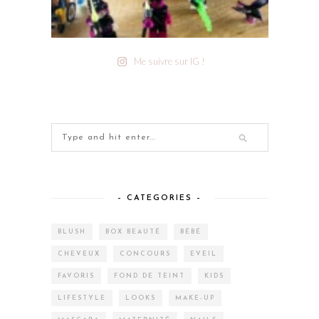
Me suivre sur IG !
– CATEGORIES –
BLUSH
BOX BEAUTÉ
BÉBÉ
CHEVEUX
CONCOURS
EVEIL
FAVORIS
FOND DE TEINT
KIDS
LIFESTYLE
LOOKS
MAKE-UP