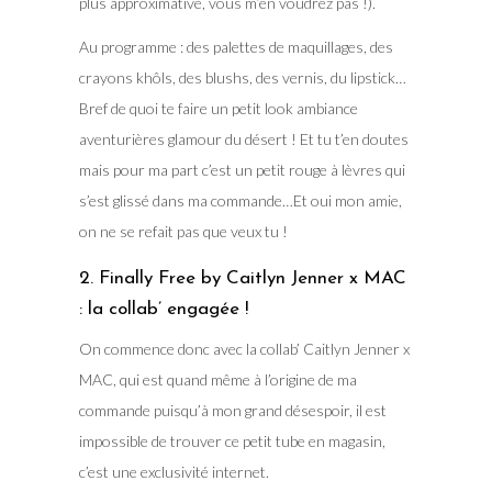
plus approximative, vous m’en voudrez pas !).
Au programme : des palettes de maquillages, des
crayons khôls, des blushs, des vernis, du lipstick…
Bref de quoi te faire un petit look ambiance
aventurières glamour du désert ! Et tu t’en doutes
mais pour ma part c’est un petit rouge à lèvres qui
s’est glissé dans ma commande…Et oui mon amie,
on ne se refait pas que veux tu !
2. Finally Free by Caitlyn Jenner x MAC
: la collab’ engagée !
On commence donc avec la collab’ Caitlyn Jenner x
MAC, qui est quand même à l’origine de ma
commande puisqu’à mon grand désespoir, il est
impossible de trouver ce petit tube en magasin,
c’est une exclusivité internet.