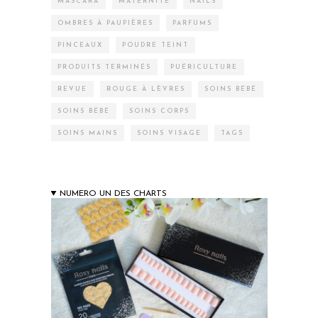
MASCARA
MATERNITÉ
NAILS
OMBRES À PAUPIÈRES
PARFUMS
PINCEAUX
POUDRE TEINT
PRODUITS TERMINÉS
PUÉRICULTURE
REVUE
ROUGE À LÈVRES
SOINS BÉBÉ
SOINS BÉBÉ
SOINS CORPS
SOINS MAINS
SOINS VISAGE
TAGS
NUMERO UN DES CHARTS