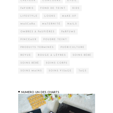
CHEVEUX
CONCOURS
EVEIL
FAVORIS
FOND DE TEINT
KIDS
LIFESTYLE
LOOKS
MAKE-UP
MASCARA
MATERNITÉ
NAILS
OMBRES À PAUPIÈRES
PARFUMS
PINCEAUX
POUDRE TEINT
PRODUITS TERMINÉS
PUÉRICULTURE
REVUE
ROUGE À LÈVRES
SOINS BÉBÉ
SOINS BÉBÉ
SOINS CORPS
SOINS MAINS
SOINS VISAGE
TAGS
NUMERO UN DES CHARTS