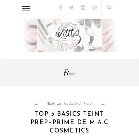
Fix+
Make-up
Poudre teint
Revue
,
,
TOP 3 BASICS TEINT
PREP+PRIME DE M.A.C
COSMETICS