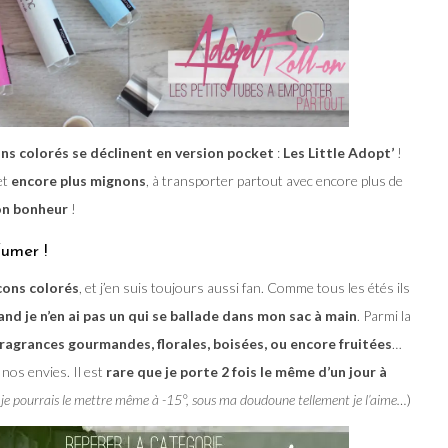
ons colorés se déclinent en version pocket
:
Les Little Adopt’
!
 et
encore plus mignons
, à transporter partout avec encore plus de
on bonheur
!
fumer !
acons colorés
, et j’en suis toujours aussi fan. Comme tous les étés ils
and je n’en ai pas un qui se ballade dans mon sac à main
. Parmi la
fragrances gourmandes, florales, boisées, ou encore fruitées
…
 nos envies. Il est
rare que je porte 2 fois le même d’un jour à
ue je pourrais le mettre même à -15°, sous ma doudoune tellement je l’aime…
)