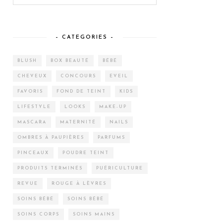
– CATEGORIES –
BLUSH
BOX BEAUTÉ
BÉBÉ
CHEVEUX
CONCOURS
EVEIL
FAVORIS
FOND DE TEINT
KIDS
LIFESTYLE
LOOKS
MAKE-UP
MASCARA
MATERNITÉ
NAILS
OMBRES À PAUPIÈRES
PARFUMS
PINCEAUX
POUDRE TEINT
PRODUITS TERMINÉS
PUÉRICULTURE
REVUE
ROUGE À LÈVRES
SOINS BÉBÉ
SOINS BÉBÉ
SOINS CORPS
SOINS MAINS