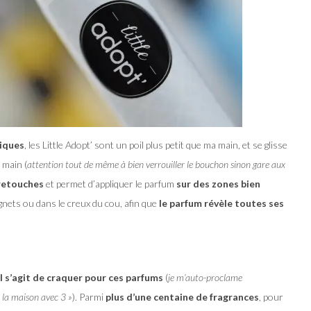
siques
, les Little Adopt’ sont un poil plus petit que ma main, et se glisse
 main (
attention tout de même à bien verrouiller le bouchon sinon gare aux
 retouches
et permet d’appliquer le parfum
sur des zones bien
ignets ou dans le creux du cou, afin que
le parfum révèle toutes ses
 il s’agit de craquer pour ces parfums
(
je m’auto-proclame
à la maison avec 3 »
). Parmi
plus d’une centaine de fragrances
, pour