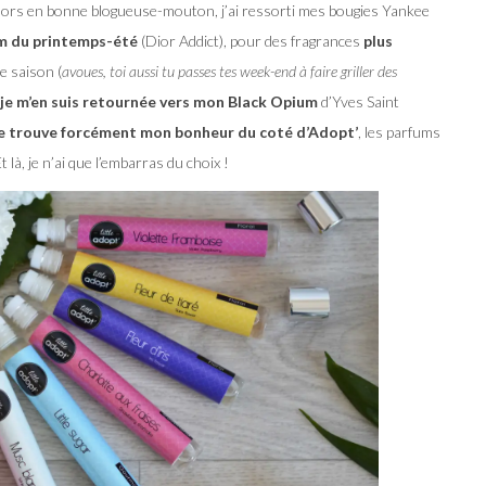
Alors en bonne blogueuse-mouton, j’ai ressorti mes bougies Yankee
um du printemps-été
(Dior Addict), pour des fragrances
plus
e saison (
avoues, toi aussi tu passes tes week-end à faire griller des
je m’en suis retournée vers mon Black Opium
d’Yves Saint
 je trouve forcément mon bonheur du coté d’Adopt’
, les parfums
Et là, je n’ai que l’embarras du choix !