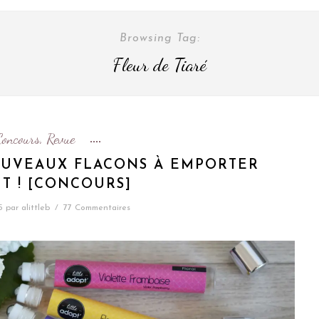
Browsing Tag:
Fleur de Tiaré
Concours
Revue
,
NOUVEAUX FLACONS À EMPORTER
T ! [CONCOURS]
5
par
alittleb
/
77 Commentaires