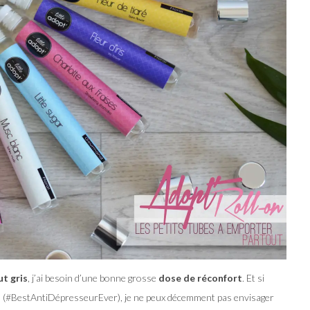
ut gris
, j’ai besoin d’une bonne grosse
dose de réconfort
. Et si
a
(#BestAntiDépresseurEver), je ne peux décemment pas envisager