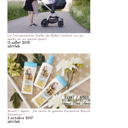
Le Trio-pousette Stella de Bébé Confort, un an
après on en pense quoi?
13 juillet 2018
alittleb
Avant / Après : J'ai testé la gamme Keranove Blond
Vacances !
5 octobre 2017
alittleb