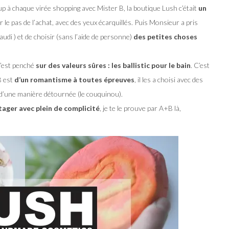
p à chaque virée shopping avec Mister B, la boutique Lush c’était
un
r le pas de l’achat, avec des yeux écarquillés. Puis Monsieur a pris
laudi ) et de choisir (sans l’aide de personne)
des petites choses
 s’est penché
sur des valeurs sûres : les ballistic pour le bain
. C’est
B est
d’un romantisme à toutes épreuves
, il les a choisi avec des
d’une manière détournée (le couquinou).
tager avec plein de complicité
, je te le prouve par A+B là,