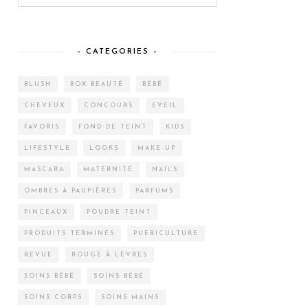
– CATEGORIES –
BLUSH
BOX BEAUTÉ
BÉBÉ
CHEVEUX
CONCOURS
EVEIL
FAVORIS
FOND DE TEINT
KIDS
LIFESTYLE
LOOKS
MAKE-UP
MASCARA
MATERNITÉ
NAILS
OMBRES À PAUPIÈRES
PARFUMS
PINCEAUX
POUDRE TEINT
PRODUITS TERMINÉS
PUÉRICULTURE
REVUE
ROUGE À LÈVRES
SOINS BÉBÉ
SOINS BÉBÉ
SOINS CORPS
SOINS MAINS