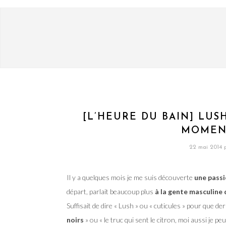
[L’HEURE DU BAIN] LUS
MOMENT
22 mai 2014
Il y a quelques mois je me suis découverte
une passi
départ, parlait beaucoup plus
à la gente masculine
Suffisait de dire « Lush » ou « cuticules » pour que de
noirs
» ou « le truc qui sent le citron, moi aussi je p