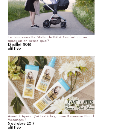
Le Trio-pousette Stella de Bébé Confort, un an
après on en pense quoi?
13 juillet 2018
alittleb
Avant / Après : J'ai testé la gamme Keranove Blond
Vacances !
5 octobre 2017
alittleb