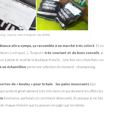
ing…(source : mon Instagram : @a_littleb)
iance ultra sympa, ça ressemble à un marché très coloré
. Et on
endeurs Lush quoi…). Toujours
très souriant et de bons conseils
, je
s à peine le seuil de la boutique franchi… Une fois nos choix fixés, on
e un échantillon
parmi une sélection du moment : shampooing,
 sortes de « boules » pour le bain
:
les pains moussants
(qui
qui sentent généralement très très bons et qui donnent les effets les
in
(onctueux, parfumés et carrément délassant). Et puisque je ne fais
n de chaque histoire que tu puisses en juger par toi même.