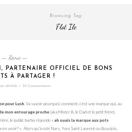
Browsing Tag:
Flot Ile
Revue
H, PARTENAIRE OFFICIEL DE BONS
S À PARTAGER !
par
alittleb
/
30 Commentaires
on pour Lush
. Va savoir pourquoi, comment, c’est une marque qui, au
 de mon entourage proche
(aka Mister B, le Dad et le petit frère).
rrière, le public barbu réponde «
ah ouais la marque aux pots
eux en avoir? ». Alors qu’à coté Nars, Yves Saint Laurent ou Bourjois,