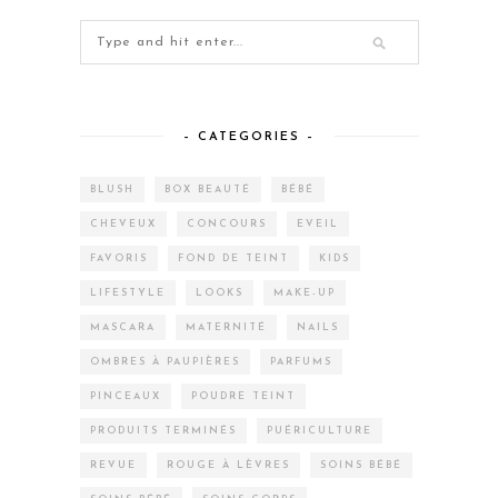
– CATEGORIES –
BLUSH
BOX BEAUTÉ
BÉBÉ
CHEVEUX
CONCOURS
EVEIL
FAVORIS
FOND DE TEINT
KIDS
LIFESTYLE
LOOKS
MAKE-UP
MASCARA
MATERNITÉ
NAILS
OMBRES À PAUPIÈRES
PARFUMS
PINCEAUX
POUDRE TEINT
PRODUITS TERMINÉS
PUÉRICULTURE
REVUE
ROUGE À LÈVRES
SOINS BÉBÉ