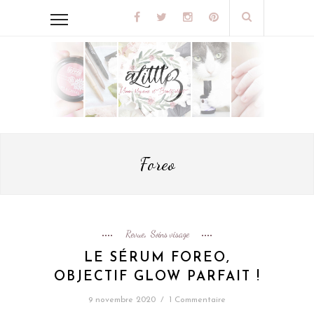
Foreo
Revue
Soins visage
,
LE SÉRUM FOREO,
OBJECTIF GLOW PARFAIT !
9 novembre 2020
/
1 Commentaire