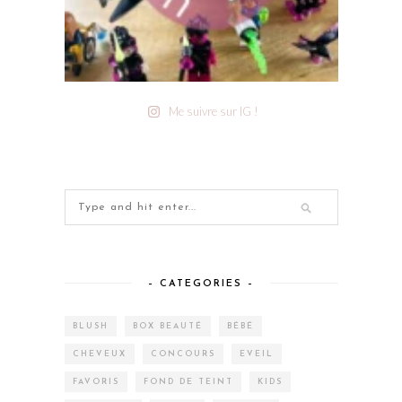
Me suivre sur IG !
– CATEGORIES –
BLUSH
BOX BEAUTÉ
BÉBÉ
CHEVEUX
CONCOURS
EVEIL
FAVORIS
FOND DE TEINT
KIDS