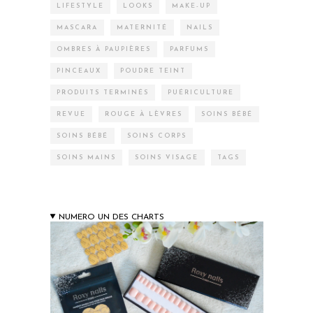
LIFESTYLE
LOOKS
MAKE-UP
MASCARA
MATERNITÉ
NAILS
OMBRES À PAUPIÈRES
PARFUMS
PINCEAUX
POUDRE TEINT
PRODUITS TERMINÉS
PUÉRICULTURE
REVUE
ROUGE À LÈVRES
SOINS BÉBÉ
SOINS BÉBÉ
SOINS CORPS
SOINS MAINS
SOINS VISAGE
TAGS
NUMERO UN DES CHARTS