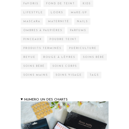
FAVORIS
FOND DE TEINT
KIDS
LIFESTYLE
LOOKS
MAKE-UP
MASCARA
MATERNITÉ
NAILS
OMBRES À PAUPIÈRES
PARFUMS
PINCEAUX
POUDRE TEINT
PRODUITS TERMINÉS
PUÉRICULTURE
REVUE
ROUGE À LÈVRES
SOINS BÉBÉ
SOINS BÉBÉ
SOINS CORPS
SOINS MAINS
SOINS VISAGE
TAGS
NUMERO UN DES CHARTS