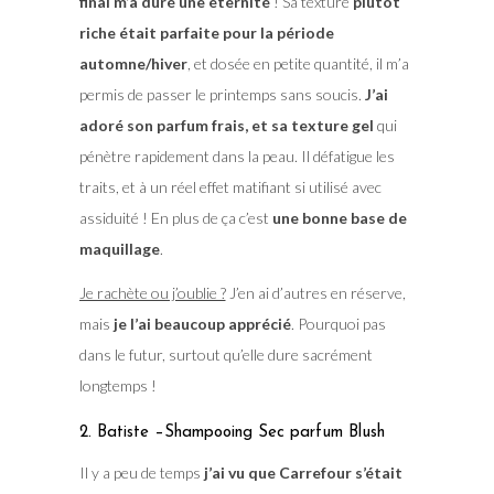
final m’a duré une éternité
! Sa texture
plutôt
riche était parfaite pour la période
automne/hiver
, et dosée en petite quantité, il m’a
permis de passer le printemps sans soucis.
J’ai
adoré son parfum frais, et sa texture gel
qui
pénètre rapidement dans la peau. Il défatigue les
traits, et à un réel effet matifiant si utilisé avec
assiduité ! En plus de ça c’est
une bonne base de
maquillage
.
Je rachète ou j’oublie ?
J’en ai d’autres en réserve,
mais
je l’ai beaucoup apprécié
. Pourquoi pas
dans le futur, surtout qu’elle dure sacrément
longtemps !
2. Batiste –Shampooing Sec parfum Blush
Il y a peu de temps
j’ai vu que Carrefour s’était