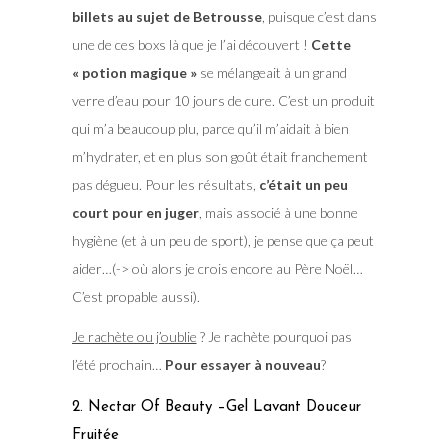
billets au sujet de Betrousse
, puisque c’est dans
une de ces boxs là que je l’ai découvert !
Cette
« potion magique »
se mélangeait à un grand
verre d’eau pour 10 jours de cure. C’est un produit
qui m’a beaucoup plu, parce qu’il m’aidait à bien
m’hydrater, et en plus son goût était franchement
pas dégueu. Pour les résultats,
c’était un peu
court pour en juger
, mais associé à une bonne
hygiène (et à un peu de sport), je pense que ça peut
aider…(-> où alors je crois encore au Père Noël…
C’est propable aussi).
Je rachète ou j’oublie
? Je rachète pourquoi pas
l’été prochain…
Pour essayer à nouveau
?
2. Nectar Of Beauty –Gel Lavant Douceur
Fruitée