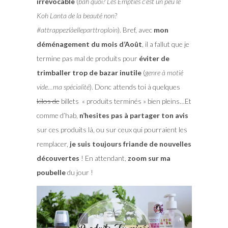
irrévocable
(
bah quoi? Les Empties c’est un peu le
Koh Lanta de la beauté non?
#attrappezlàelleparttroploin
). Bref, avec
mon
déménagement du mois d’Août
, il a fallut que je
termine pas mal de produits pour
éviter de
trimballer trop de bazar inutile
(
genre à motié
vide…ma spécialité
). Donc attends toi à quelques
kilos de
billets « produits terminés » bien pleins…Et
comme d’hab,
n’hesites pas à partager ton avis
sur ces produits là, ou sur ceux qui pourraient les
remplacer,
je suis toujours friande de nouvelles
découvertes
! En attendant,
zoom sur ma
poubelle
du jour !