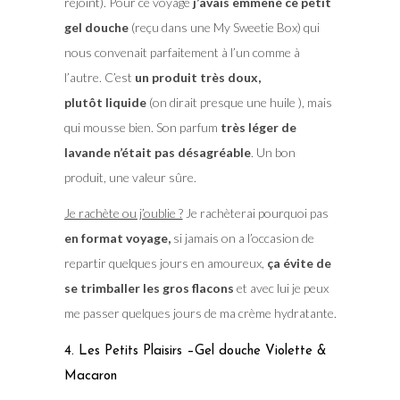
rejoint). Pour ce voyage
j’avais emmené ce petit
gel douche
(reçu dans une My Sweetie Box) qui
nous convenait parfaitement à l’un comme à
l’autre. C’est
un produit très doux,
plutôt liquide
(on dirait presque une huile ), mais
qui mousse bien. Son parfum
très léger de
lavande n’était pas désagréable
. Un bon
produit, une valeur sûre.
Je rachète ou j’oublie ?
Je rachèterai pourquoi pas
en format voyage,
si jamais on a l’occasion de
repartir quelques jours en amoureux,
ça évite de
se trimballer les gros flacons
et avec lui je peux
me passer quelques jours de ma crème hydratante.
4. Les Petits Plaisirs –Gel douche Violette &
Macaron