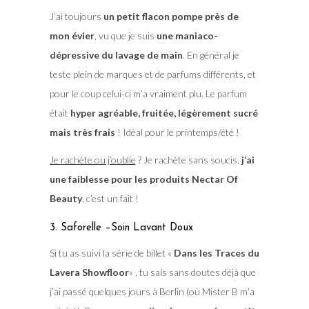
J’ai toujours
un petit flacon pompe près de
mon évier
, vu que je suis
une maniaco-
dépressive du lavage de main
. En général je
teste plein de marques et de parfums différents, et
pour le coup celui-ci m’a vraiment plu. Le parfum
était
hyper agréable, fruitée, légèrement sucré
mais très frais
! Idéal pour le printemps/été !
Je rachète ou j’oublie
? Je rachète sans soucis,
j’ai
une faiblesse pour les produits Nectar Of
Beauty
, c’est un fait !
3. Saforelle –Soin Lavant Doux
Si tu as suivi la série de billet «
Dans les Traces du
Lavera Showfloor
« , tu sais sans doutes déjà que
j’ai passé quelques jours à Berlin (où Mister B m’a