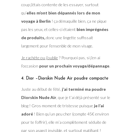
coup j’étais contente de les essayer, surtout
qu’
elles m’ont bien dépannés lors de mon
voyage à Berlin
! ça démaquille bien, ça ne pique
pas les yeux, et celles-ci étaient
bien imprégnées
de produits,
donc une lingette suffissait
largement pour l’ensenble de mon visage.
Je rachète ou j’oublie
? Pourquoi pas, si j’en ai
l’occasion
pour un prochain voyage/dépannage
.
4. Dior –Diorskin Nude Air poudre compacte
Juste au début de l’été,
j’ai terminé ma poudre
Diorskin Nude Air
, que je t’ai déjà présenté sur le
blog ! Gros moment de tristesse puisque
je l’ai
adoré
! Bien qu’un peu cher (compte 45€ environ
pour te l’offrir), elle m’a complètement séduite de
par son aspect invisible, et surtout matifiant !