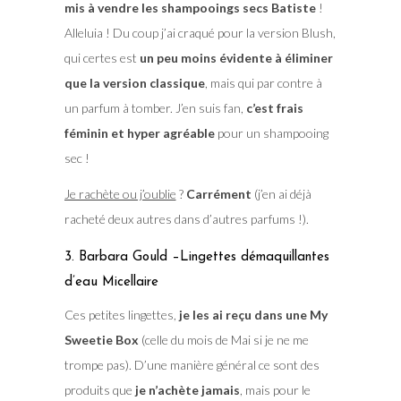
mis à vendre les shampooings secs Batiste
!
Alleluia ! Du coup j’ai craqué pour la version Blush,
qui certes est
un peu moins évidente à éliminer
que la version classique
, mais qui par contre à
un parfum à tomber. J’en suis fan,
c’est frais
féminin et hyper agréable
pour un shampooing
sec !
Je rachète ou j’oublie
?
Carrément
(j’en ai déjà
racheté deux autres dans d’autres parfums !).
3. Barbara Gould –Lingettes démaquillantes
d’eau Micellaire
Ces petites lingettes,
je les ai reçu dans une My
Sweetie Box
(celle du mois de Mai si je ne me
trompe pas). D’une manière général ce sont des
produits que
je n’achète jamais
, mais pour le