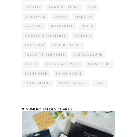
FAVORIS
FOND DE TEINT
KIDS
LIFESTYLE
LOOKS
MAKE-UP
MASCARA
MATERNITÉ
NAILS
OMBRES À PAUPIÈRES
PARFUMS
PINCEAUX
POUDRE TEINT
PRODUITS TERMINÉS
PUÉRICULTURE
REVUE
ROUGE À LÈVRES
SOINS BÉBÉ
SOINS BÉBÉ
SOINS CORPS
SOINS MAINS
SOINS VISAGE
TAGS
NUMERO UN DES CHARTS