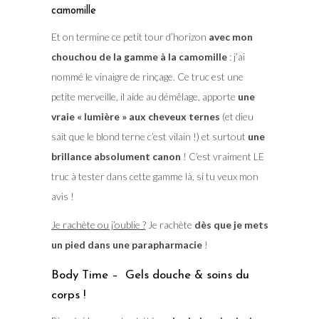
camomille
Et on termine ce petit tour d’horizon
avec mon
chouchou de la gamme à la camomille
: j’ai
nommé le vinaigre de rinçage. Ce truc est une
petite merveille, il aide au démêlage, apporte
une
vraie « lumière » aux cheveux ternes
(et dieu
sait que le blond terne c’est vilain !) et surtout
une
brillance absolument canon
! C’est vraiment LE
truc à tester dans cette gamme là, si tu veux mon
avis !
Je rachète ou j’oublie ?
Je rachète
dès que je mets
un pied dans une parapharmacie
!
Body Time – Gels douche & soins du
corps !