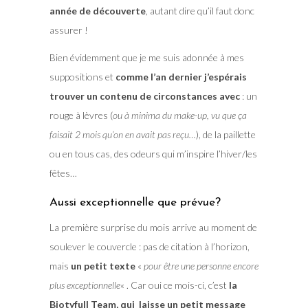
année de découverte
, autant dire qu’il faut donc
assurer !
Bien évidemment que je me suis adonnée à mes
suppositions et
comme l’an dernier j’espérais
trouver un contenu de circonstances avec
: un
rouge à lèvres (
ou à minima du make-up, vu que ça
faisait 2 mois qu’on en avait pas reçu…
), de la paillette
ou en tous cas, des odeurs qui m’inspire l’hiver/les
fêtes…
Aussi exceptionnelle que prévue?
La première surprise du mois arrive au moment de
soulever le couvercle : pas de citation à l’horizon,
mais
un petit texte
«
pour être une personne encore
plus exceptionnelle
« . Car oui ce mois-ci, c’est
la
Biotyfull Team, qui laisse un petit message