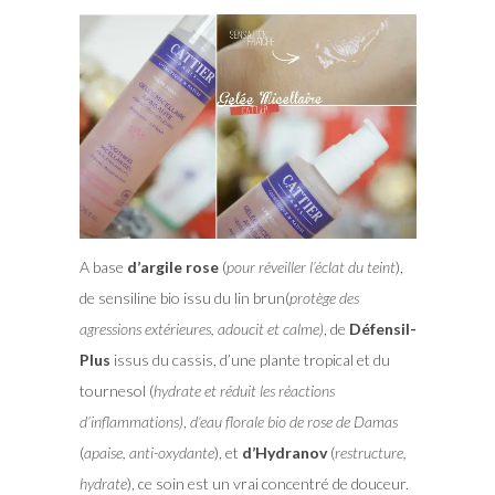
A base
d’argile rose
(
pour réveiller l’éclat du teint
),
de sensiline bio issu du lin brun(
protège des
agressions extérieures, adoucit et calme)
, de
Défensil-
Plus
issus du cassis, d’une plante tropical et du
tournesol (
hydrate et réduit les réactions
d’inflammations)
,
d’eau florale bio de rose de Damas
(
apaise, anti-oxydante
), et
d’Hydranov
(
restructure,
hydrate
), ce soin est un vrai concentré de douceur.