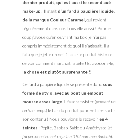
dernier produit, qui est aussi le second axé
make-up
! Il s’agit
d’un fard à paupière liquide,
de la marque Couleur Caramel,
qui revient
régulièrement dans nos boxs elle aussi ! Pour le
coup j’avoue qu’en ouvrant ma box, je n’ai pas
compris immédiatement de quoi il s’agissait. Il a
fallu que je jette un oeil à la carte produit histoire
de voir comment marchait la bête ! Et avouons-le,
la chose est plutôt surprenante !!
Ce fard à paupière liquide se présente donc
sous
forme de stylo, avec au bout un embout
mousse assez large
. Il faudra twister (
pendant un
certain temps
) le bas du produit pour en faire sortir
son contenu ! Nous pouvions le recevoir
en 4
teintes
: Pépite, Baobab, Sable ou Améthyste (
et
j’ai personnellement reçu la n°182 nommée Baobab
).