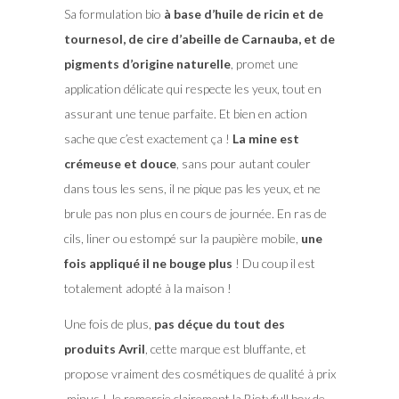
Sa formulation bio
à base d’huile de ricin et de
tournesol, de cire d’abeille de Carnauba, et de
pigments d’origine naturelle
, promet une
application délicate qui respecte les yeux, tout en
assurant une tenue parfaite. Et bien en action
sache que c’est exactement ça !
La mine est
crémeuse et douce
, sans pour autant couler
dans tous les sens, il ne pique pas les yeux, et ne
brule pas non plus en cours de journée. En ras de
cils, liner ou estompé sur la paupière mobile,
une
fois appliqué il ne bouge plus
! Du coup il est
totalement adopté à la maison !
Une fois de plus,
pas déçue du tout des
produits Avril
, cette marque est bluffante, et
propose vraiment des cosmétiques de qualité à prix
minus ! Je remercie clairement la Biotyfull box de