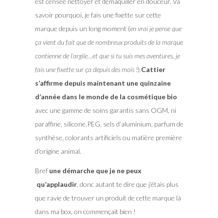
est censée nettoyer et démaquiller en douceur. Va
savoir pourquoi, je fais une fixette sur cette
marque depuis un long moment (
en vrai je pense que
ça vient du fait que de nombreux produits de la marque
contienne de l’argile…et que si tu suis mes aventures, je
fais une fixette sur ça depuis des mois !
).
Cattier
s’affirme depuis maintenant une quinzaine
d’année dans le monde de la cosmétique bio
avec une gamme de soins garantis sans OGM, ni
paraffine, silicone,PEG, sels d’aluminium, parfum de
synthèse, colorants artificiels ou matière première
d’origine animal.
Bref
une démarche que je ne peux
qu’applaudir
, donc autant te dire que j’étais plus
que ravie de trouver un produit de cette marque là
dans ma box, on commençait bien !