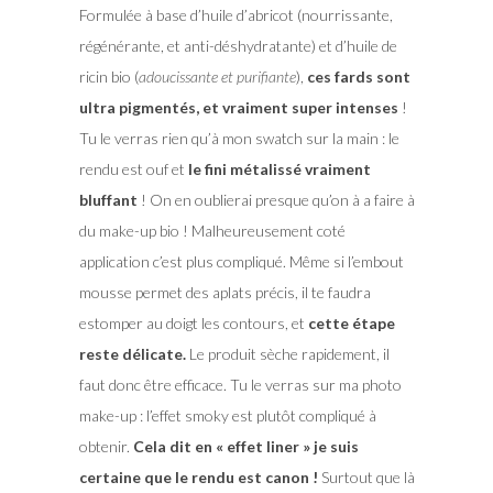
Formulée à base d’huile d’abricot (nourrissante,
régénérante, et anti-déshydratante) et d’huile de
ricin bio (
adoucissante et purifiante
),
ces fards sont
ultra pigmentés, et vraiment super intenses
!
Tu le verras rien qu’à mon swatch sur la main : le
rendu est ouf et
le fini métalissé vraiment
bluffant
! On en oublierai presque qu’on à a faire à
du make-up bio ! Malheureusement coté
application c’est plus compliqué. Même si l’embout
mousse permet des aplats précis, il te faudra
estomper au doigt les contours, et
cette étape
reste délicate.
Le produit sèche rapidement, il
faut donc être efficace. Tu le verras sur ma photo
make-up : l’effet smoky est plutôt compliqué à
obtenir.
Cela dit en « effet liner » je suis
certaine que le rendu est canon !
Surtout que là