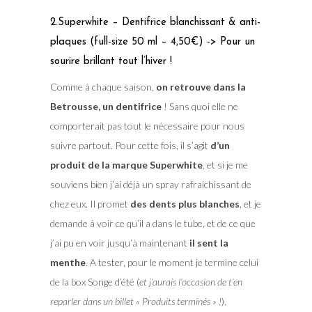
2.Superwhite – Dentifrice blanchissant & anti-
plaques (full-size 50 ml – 4,50€) -> Pour un
sourire brillant tout l’hiver !
Comme à chaque saison,
on retrouve dans la
Betrousse, un dentifrice
! Sans quoi elle ne
comporterait pas tout le nécessaire pour nous
suivre partout. Pour cette fois, il s’agit
d’un
produit de la marque Superwhite
, et si je me
souviens bien j’ai déjà un spray rafraichissant de
chez eux. Il promet
des dents plus blanches
, et je
demande à voir ce qu’il a dans le tube, et de ce que
j’ai pu en voir jusqu’à maintenant
il sent la
menthe
. A tester, pour le moment je termine celui
de la box Songe d’été (
et j’aurais l’occasion de t’en
reparler dans un billet « Produits terminés » !
).