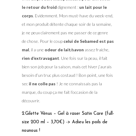
le retour du froid
dignement :
un lait pour le
corps
. Evidemment. Mon must-have du week-end,
et mon produit détente chaque soir de la semaine,
je ne peux clairement pas me passer de ce genre
de chose. Pour le coup
celui de Sebamed est pas
mal
, il a une
odeur de lait/savon
assez fraiche,
rien d’extravagant
. Une fois sur la peau, il fait
bien son job pour la saison, mais cet hiver j’aurais
besoin d’un truc plus costaud ! Bon point, une fois
sec
il ne colle pas
! Je ne connaissais pas la
marque, du coup ça me fait l’occasion de la
découvrir.
2.Gilette Vénus – Gel à raser Satin Care (full-
size 200 ml – 3,70€) -> Adieu les poils de
nounous !