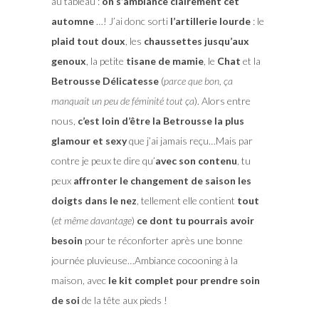
au tableau :
on s’ambiance clairement cet
automne
…! J’ai donc sorti
l’artillerie lourde
: le
plaid tout doux
, les
chaussettes jusqu’aux
genoux
, la petite
tisane de mamie
, le
Chat
et la
Betrousse Délicatesse
(
parce que bon, ça
manquait un peu de féminité tout ça
). Alors entre
nous,
c’est loin d’être la Betrousse la plus
glamour et sexy
que j’ai jamais reçu…Mais par
contre je peux te dire qu’
avec son contenu
, tu
peux
affronter le changement de saison les
doigts dans le nez
, tellement elle contient
tout
(
et même davantage
)
ce dont tu pourrais avoir
besoin
pour te réconforter après une bonne
journée pluvieuse…Ambiance cocooning à la
maison, avec
le kit complet pour prendre soin
de soi
de la tête aux pieds !