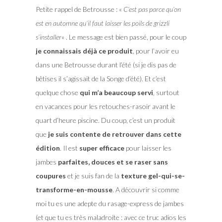
Petite rappel de Betrousse : «
C’est pas parce qu’on
est en automne qu’il faut laisser les poils de grizzli
s’installer
« . Le message est bien passé, pour le coup
je connaissais déjà ce produit
, pour l’avoir eu
dans une Betrousse durant l’été (si je dis pas de
bêtises il s’agissait de la Songe d’été). Et c’est
quelque chose
qui m’a beaucoup servi
, surtout
en vacances pour les retouches-rasoir avant le
quart d’heure piscine. Du coup, c’est un produit
que
je suis contente de retrouver dans cette
édition
. Il est
super efficace
pour laisser les
jambes
parfaites, douces et se raser sans
coupures
et je suis fan de la
texture gel-qui-se-
transforme-en-mousse
. A découvrir si comme
moi tu es une adepte du rasage-express de jambes
(et que tu es très maladroite : avec ce truc adios les