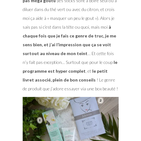
pas méga goutu
(les sticks sont à boire seul ou à
diluer dans du thé vert ou avec du citron, et crois
moi ça aide à « masquer un peu le gout »). Alors je
sais pas si c’est dans la tête ou quoi, mais moi
à
chaque fois que je fais ce genre de truc, je me
sens bien, et j’ai l’impression que ça se voit
surtout au niveau de mon teint
… Et cette fois
n’y fait pas exception… Surtout que pour le coup
le
programme est hyper complet
, et
le petit
livret associé, plein de bon conseils
! Le genre
de produit que j’adore essayer via une box beauté !