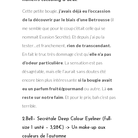
Cette petite bougie,
j’avais déjà eu l’occassion
de la découvrir par le biais d’une Betrousse
(il
me semble que pour le coup c’était celle qui se
nommait Evasion Secrète). Et depuis j’ai pu la
tester…et franchement,
rien de transcendant.
En fait le truc très dommage c’est qu’
elle n’a pas
d’odeur particulière
. La sensation est pas
désagréable, mais elle l’aurait sans doutes été
encore bien plus intéressante
si la bougie avait
eu un parfum fruité/gourmand
ou autre. Là
on
reste sur notre faim
. Et pour le prix, bah c’est pas
terrible.
2.Bell– Secrétale Deep Colour Eyeliner (full-
size 1 unité – 3,28€) -> Un make-up aux
couleurs de l’automne