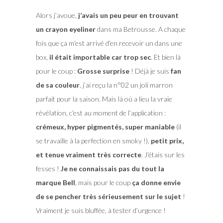
Alors j’avoue,
j’avais un peu peur en trouvant
un crayon eyeliner
dans ma Betrousse. A chaque
fois que ça m’est arrivé d’en recevoir un dans une
box,
il était importable car trop sec
. Et bien là
pour le coup :
Grosse surprise
! Déjà je suis
fan
de sa couleur
, j’ai reçu la n°02 un joli marron
parfait pour la saison. Mais là où a lieu la vraie
révélation, c’est au moment de l’application :
crémeux, hyper pigmentés, super maniable
(il
se travaille à la perfection en smoky !),
petit prix,
et tenue vraiment très correcte
. J’étais sur les
fesses !
Je ne connaissais pas du tout la
marque Bell
, mais pour le coup
ça donne envie
de se pencher très sérieusement sur le sujet
!
Vraiment je suis bluffée, à tester d’urgence !