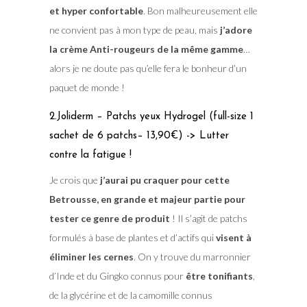
et hyper confortable
. Bon malheureusement elle
ne convient pas à mon type de peau, mais
j’adore
la crème Anti-rougeurs de la même gamme
…
alors je ne doute pas qu’elle fera le bonheur d’un
paquet de monde !
2.Joliderm – Patchs yeux Hydrogel (full-size 1
sachet de 6 patchs– 13,90€) -> Lutter
contre la fatigue !
Je crois que
j’aurai pu craquer pour cette
Betrousse, en grande et majeur partie pour
tester ce genre de produit
! Il s’agit de patchs
formulés à base de plantes et d’actifs qui
visent à
éliminer les cernes
. On y trouve du marronnier
d’Inde et du Gingko connus pour
être tonifiants
,
de la glycérine et de la camomille connus