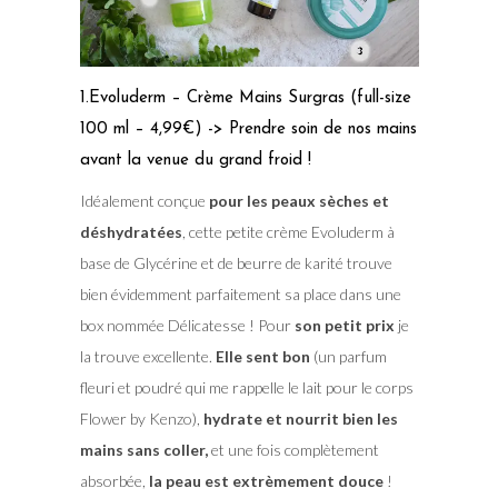
1.Evoluderm – Crème Mains Surgras (full-size
100 ml – 4,99€) -> Prendre soin de nos mains
avant la venue du grand froid !
Idéalement conçue
pour les peaux sèches et
déshydratées
, cette petite crème Evoluderm à
base de Glycérine et de beurre de karité trouve
bien évidemment parfaitement sa place dans une
box nommée Délicatesse ! Pour
son petit prix
je
la trouve excellente.
Elle sent bon
(un parfum
fleuri et poudré qui me rappelle le lait pour le corps
Flower by Kenzo),
hydrate et nourrit bien les
mains sans coller,
et une fois complètement
absorbée,
la peau est extrèmement douce
!