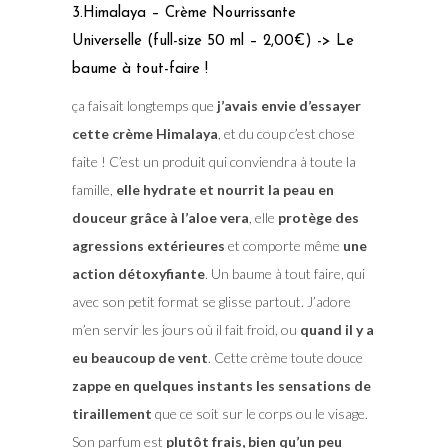
3.Himalaya – Crème Nourrissante
Universelle (full-size 50 ml – 2,00€) -> Le
baume à tout-faire !
ça faisait longtemps que
j’avais envie d’essayer
cette crème Himalaya
, et du coup c’est chose
faite ! C’est un produit qui conviendra à toute la
famille,
elle hydrate et nourrit la peau en
douceur grâce à l’aloe vera
, elle
protège des
agressions extérieures
et comporte même
une
action détoxyfiante
. Un baume à tout faire, qui
avec son petit format se glisse partout. J’adore
m’en servir les jours où il fait froid, ou
quand il y a
eu beaucoup de vent
. Cette crème toute douce
zappe en quelques instants les sensations de
tiraillement
que ce soit sur le corps ou le visage.
Son parfum est
plutôt frais, bien qu’un peu