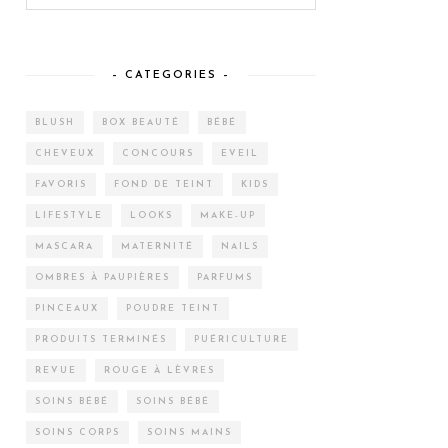
– CATEGORIES –
BLUSH
BOX BEAUTÉ
BÉBÉ
CHEVEUX
CONCOURS
EVEIL
FAVORIS
FOND DE TEINT
KIDS
LIFESTYLE
LOOKS
MAKE-UP
MASCARA
MATERNITÉ
NAILS
OMBRES À PAUPIÈRES
PARFUMS
PINCEAUX
POUDRE TEINT
PRODUITS TERMINÉS
PUÉRICULTURE
REVUE
ROUGE À LÈVRES
SOINS BÉBÉ
SOINS BÉBÉ
SOINS CORPS
SOINS MAINS