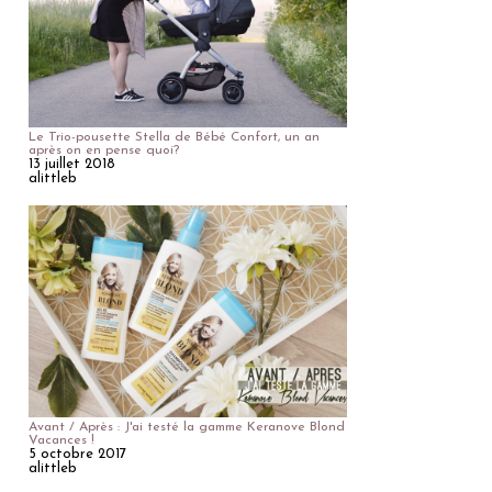
Le Trio-pousette Stella de Bébé Confort, un an
après on en pense quoi?
13 juillet 2018
alittleb
Avant / Après : J'ai testé la gamme Keranove Blond
Vacances !
5 octobre 2017
alittleb