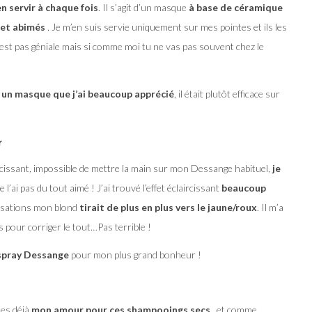
en servir à chaque fois
. Il s’agit d’un masque
à base de céramique
 et abimés
. Je m’en suis servie uniquement sur mes pointes et ils les
’est pas géniale mais si comme moi tu ne vas pas souvent chez le
t
un masque que j’ai beaucoup apprécié
, il était plutôt efficace sur
r
aircissant, impossible de mettre la main sur mon Dessange habituel,
je
e l’ai pas du tout aimé ! J’ai trouvé l’effet éclaircissant
beaucoup
lisations mon blond
tirait de plus en plus vers le jaune/roux
. Il m’a
 pour corriger le tout…Pas terrible !
 spray Dessange
pour mon plus grand bonheur !
tes déjà
mon amour pour ces shampooings secs
, et comme