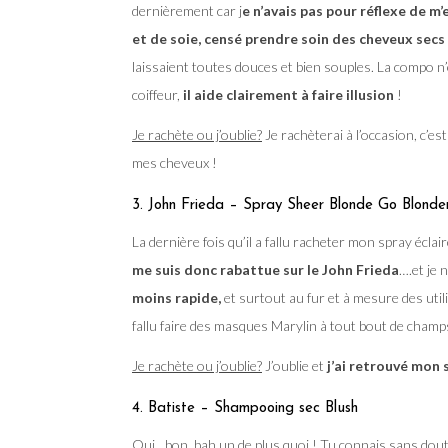
dernièrement car j
e n’avais pas pour réflexe de m’
et de soie, censé prendre soin des cheveux secs
laissaient toutes douces et bien souples. La compo n
coiffeur,
il aide clairement à faire illusion
!
Je rachète ou j’oublie?
Je rachèterai à l’occasion, c’es
mes cheveux !
3. John Frieda – Spray Sheer Blonde Go Blonde
La dernière fois qu’il a fallu racheter mon spray écl
me suis donc rabattue sur le John Frieda
….et je n
moins rapide,
et surtout au fur et à mesure des uti
fallu faire des masques Marylin à tout bout de champs
Je rachète ou j’oublie?
J’oublie et
j’ai retrouvé mon
4. Batiste – Shampooing sec Blush
Oui…bon, bah un de plus quoi ! Tu connais sans dou