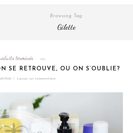
Browsing Tag:
Gilette
roduits terminés
ON SE RETROUVE, OU ON S’OUBLIE?
alittleb
/
Laisser un commentaire