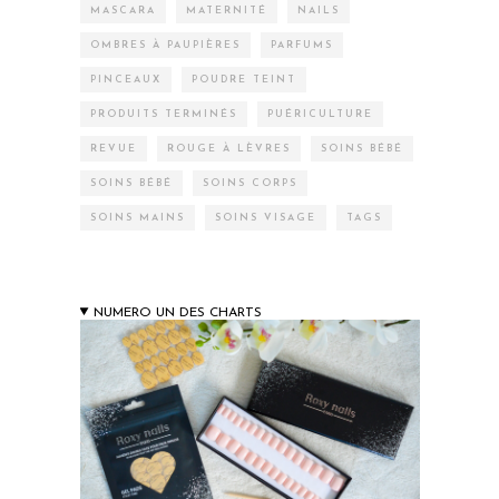
MASCARA
MATERNITÉ
NAILS
OMBRES À PAUPIÈRES
PARFUMS
PINCEAUX
POUDRE TEINT
PRODUITS TERMINÉS
PUÉRICULTURE
REVUE
ROUGE À LÈVRES
SOINS BÉBÉ
SOINS BÉBÉ
SOINS CORPS
SOINS MAINS
SOINS VISAGE
TAGS
NUMERO UN DES CHARTS