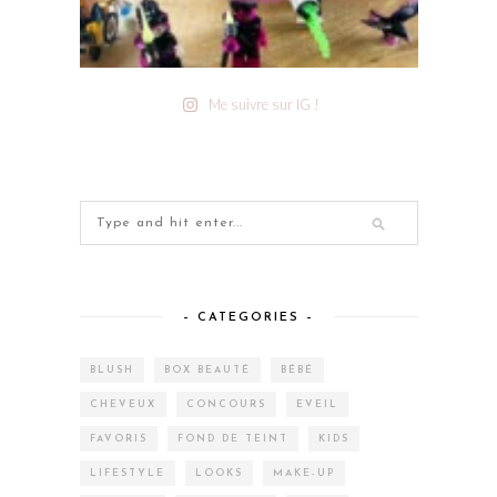
Me suivre sur IG !
– CATEGORIES –
BLUSH
BOX BEAUTÉ
BÉBÉ
CHEVEUX
CONCOURS
EVEIL
FAVORIS
FOND DE TEINT
KIDS
LIFESTYLE
LOOKS
MAKE-UP