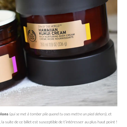
êlons
(
qui se met à tomber pile quand tu oses mettre un pied dehors
), et
, la suite de ce billet est susceptible de t’intéresser au plus haut point !