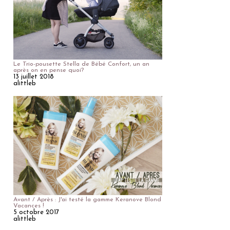
Le Trio-pousette Stella de Bébé Confort, un an
après on en pense quoi?
13 juillet 2018
alittleb
Avant / Après : J'ai testé la gamme Keranove Blond
Vacances !
5 octobre 2017
alittleb