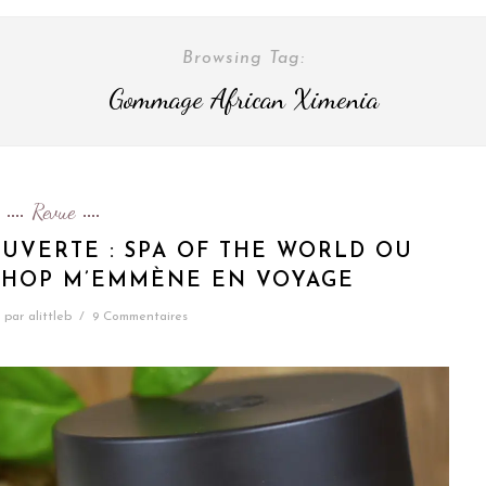
Browsing Tag:
Gommage African Ximenia
Revue
UVERTE : SPA OF THE WORLD OU
SHOP M’EMMÈNE EN VOYAGE
par
alittleb
/
9 Commentaires