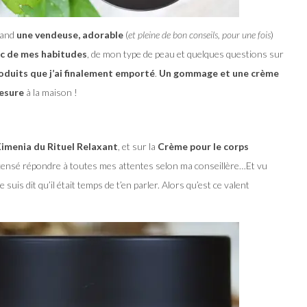
quand
une vendeuse, adorable
(
et pleine de bon conseils, pour une fois
)
ic de mes habitudes
, de mon type de peau et quelques questions sur
roduits que j’ai finalement emporté
.
Un gommage et une crème
mesure
à la maison !
imenia du Rituel Relaxant
, et sur la
Crème pour le corps
censé répondre à toutes mes attentes selon ma conseillère…Et vu
 suis dit qu’il était temps de t’en parler. Alors qu’est ce valent