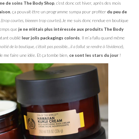
mme de soins The Body Shop
, c’est donc cet hiver, après des mois
aison
, ça pouvait être un programme sympa pour profiter
du peu de
…(
trop courtes, bieeeen trop courtes
).Je me suis donc rendue en boutique
ngtemps que
je ne m’étais plus intéressée aux produits The Body
autant oublié
leur jolis packagings colorés
. Il m’a fallu quand même
tié de la boutique, c’était pas possible…il a fallut se rendre à l’évidence
),
de me faire une idée. Et ça tombe bien,
ce sont les stars du jour
!