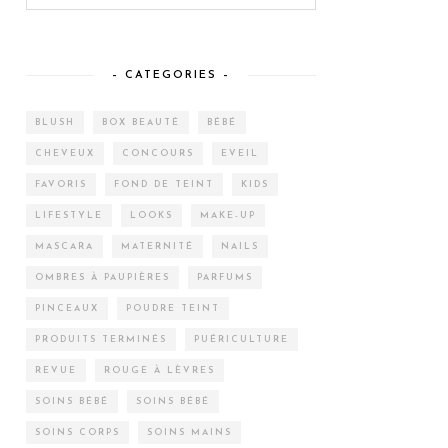
– CATEGORIES –
BLUSH
BOX BEAUTÉ
BÉBÉ
CHEVEUX
CONCOURS
EVEIL
FAVORIS
FOND DE TEINT
KIDS
LIFESTYLE
LOOKS
MAKE-UP
MASCARA
MATERNITÉ
NAILS
OMBRES À PAUPIÈRES
PARFUMS
PINCEAUX
POUDRE TEINT
PRODUITS TERMINÉS
PUÉRICULTURE
REVUE
ROUGE À LÈVRES
SOINS BÉBÉ
SOINS BÉBÉ
SOINS CORPS
SOINS MAINS