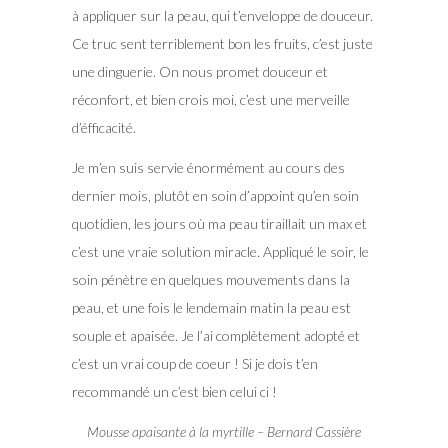
à appliquer sur la peau, qui t’enveloppe de douceur.
Ce truc sent terriblement bon les fruits, c’est juste
une dinguerie. On nous promet douceur et
réconfort, et bien crois moi, c’est une merveille
d’éfficacité.
Je m’en suis servie énormément au cours des
dernier mois, plutôt en soin d’appoint qu’en soin
quotidien, les jours où ma peau tiraillait un max et
c’est une vraie solution miracle. Appliqué le soir, le
soin pénètre en quelques mouvements dans la
peau, et une fois le lendemain matin la peau est
souple et apaisée. Je l’ai complètement adopté et
c’est un vrai coup de coeur ! Si je dois t’en
recommandé un c’est bien celui ci !
Mousse apaisante à la myrtille – Bernard Cassière