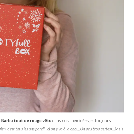
 Barbu tout de rouge vêtu
dans nos cheminées, et toujours
ien, c’est tous les ans pareil, ici on y va à la cool…Un peu trop certes
)…Mais