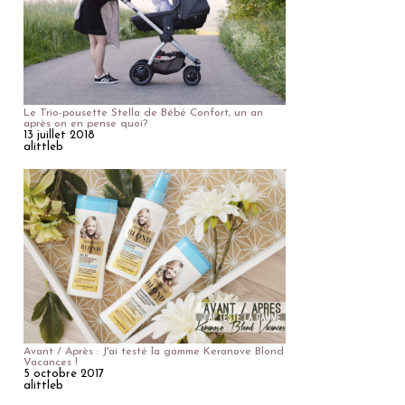
Le Trio-pousette Stella de Bébé Confort, un an
après on en pense quoi?
13 juillet 2018
alittleb
Avant / Après : J'ai testé la gamme Keranove Blond
Vacances !
5 octobre 2017
alittleb