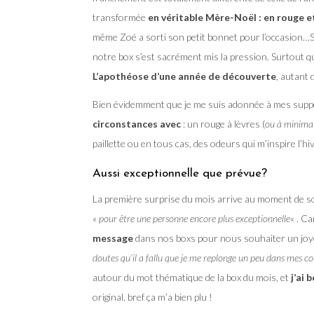
transformée
en véritable Mère-Noël : en rouge e
même Zoé a sorti son petit bonnet pour l’occasion…
notre box s’est sacrément mis la pression. Surtout q
L’apothéose d’une année de découverte
, autant 
Bien évidemment que je me suis adonnée à mes supp
circonstances avec
: un rouge à lèvres (
ou à minima 
paillette ou en tous cas, des odeurs qui m’inspire l’hi
Aussi exceptionnelle que prévue?
La première surprise du mois arrive au moment de soul
«
pour être une personne encore plus exceptionnelle
« . Ca
message
dans nos boxs pour nous souhaiter un joye
doutes qu’il a fallu que je me replonge un peu dans mes c
autour du mot thématique de la box du mois, et
j’ai 
original, bref ça m’a bien plu !