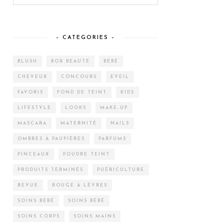
– CATEGORIES –
BLUSH
BOX BEAUTÉ
BÉBÉ
CHEVEUX
CONCOURS
EVEIL
FAVORIS
FOND DE TEINT
KIDS
LIFESTYLE
LOOKS
MAKE-UP
MASCARA
MATERNITÉ
NAILS
OMBRES À PAUPIÈRES
PARFUMS
PINCEAUX
POUDRE TEINT
PRODUITS TERMINÉS
PUÉRICULTURE
REVUE
ROUGE À LÈVRES
SOINS BÉBÉ
SOINS BÉBÉ
SOINS CORPS
SOINS MAINS