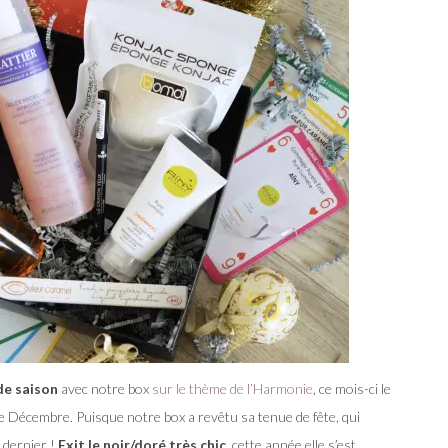
de saison
avec notre box
sur le thème de l’Harmonie
, ce mois-ci le
e Décembre. Puisque notre box a revêtu sa tenue de fête, qui
 dernier !
Exit le noir/doré très chic
, cette année elle s’est