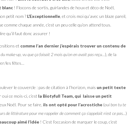
t blanc
! Flocons de sortis, guirlandes de houx et déco de Noël,
Son petit nom ?
L’Exceptionnelle
, et crois moi qu’avec un blaze pareil,
ue comme chaque année, c’est un peu celle qu’on attend tous.
dire qu’il faut donc assurer !
ositions et
comme l’an dernier j’espérais trouver un contenu de
du make-up, vu que ça faisait 2 mois qu’on en avait pas reçu…
), de la
ver/les fêtes…
ever le couvercle : pas de citation à l’horizon, mais
un petit texte
r oui ce mois-ci, c’est
la Biotyfull Team, qui laisse un petit
ux Noël. Pour se faire,
ils ont opté pour l’acrostiche
(
oui bon tu te
ours de littérature pour me rappeler de comment ça s’appelait n’est ce pas…
)
beaucoup aimé l’idée
! C’est l’occasion de marquer le coup, c’est