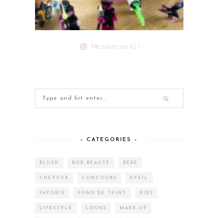
Me suivre sur IG !
– CATEGORIES –
BLUSH
BOX BEAUTÉ
BÉBÉ
CHEVEUX
CONCOURS
EVEIL
FAVORIS
FOND DE TEINT
KIDS
LIFESTYLE
LOOKS
MAKE-UP