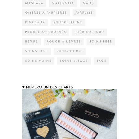
MASCARA
MATERNITÉ
NAILS
OMBRES À PAUPIÈRES
PARFUMS
PINCEAUX
POUDRE TEINT
PRODUITS TERMINÉS
PUÉRICULTURE
REVUE
ROUGE À LÈVRES
SOINS BÉBÉ
SOINS BÉBÉ
SOINS CORPS
SOINS MAINS
SOINS VISAGE
TAGS
NUMERO UN DES CHARTS