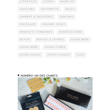
LIFESTYLE
LOOKS
MAKE-UP
MASCARA
MATERNITÉ
NAILS
OMBRES À PAUPIÈRES
PARFUMS
PINCEAUX
POUDRE TEINT
PRODUITS TERMINÉS
PUÉRICULTURE
REVUE
ROUGE À LÈVRES
SOINS BÉBÉ
SOINS BÉBÉ
SOINS CORPS
SOINS MAINS
SOINS VISAGE
TAGS
NUMERO UN DES CHARTS