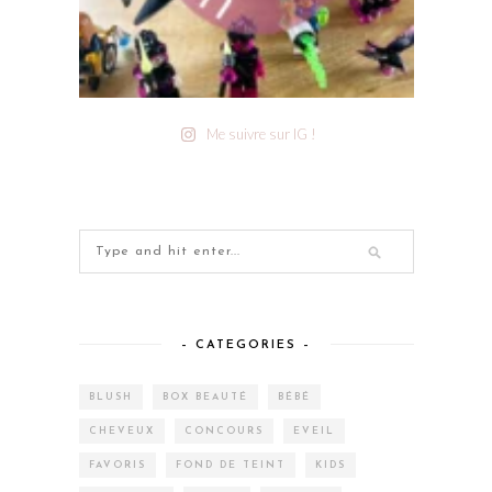
Me suivre sur IG !
– CATEGORIES –
BLUSH
BOX BEAUTÉ
BÉBÉ
CHEVEUX
CONCOURS
EVEIL
FAVORIS
FOND DE TEINT
KIDS