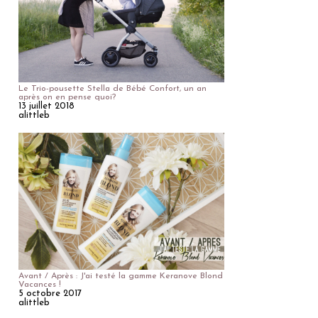
Le Trio-pousette Stella de Bébé Confort, un an
après on en pense quoi?
13 juillet 2018
alittleb
Avant / Après : J'ai testé la gamme Keranove Blond
Vacances !
5 octobre 2017
alittleb