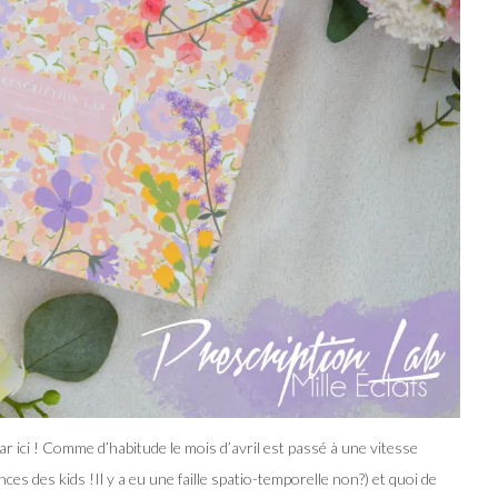
ar ici ! Comme d’habitude le mois d’avril est passé à une vitesse
ces des kids !Il y a eu une faille spatio-temporelle non?) et quoi de