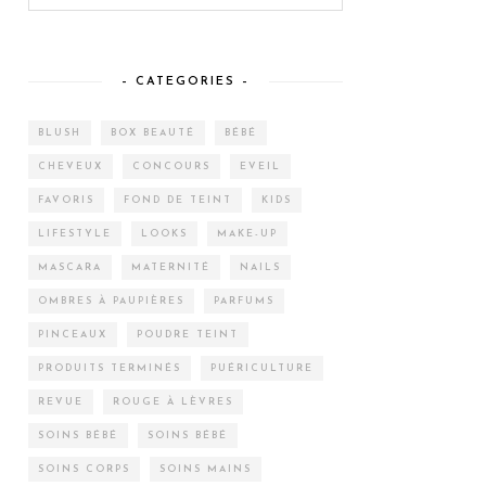
– CATEGORIES –
BLUSH
BOX BEAUTÉ
BÉBÉ
CHEVEUX
CONCOURS
EVEIL
FAVORIS
FOND DE TEINT
KIDS
LIFESTYLE
LOOKS
MAKE-UP
MASCARA
MATERNITÉ
NAILS
OMBRES À PAUPIÈRES
PARFUMS
PINCEAUX
POUDRE TEINT
PRODUITS TERMINÉS
PUÉRICULTURE
REVUE
ROUGE À LÈVRES
SOINS BÉBÉ
SOINS BÉBÉ
SOINS CORPS
SOINS MAINS