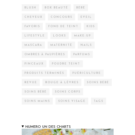
BLUSH
BOX BEAUTÉ
BÉBÉ
CHEVEUX
CONCOURS
EVEIL
FAVORIS
FOND DE TEINT
KIDS
LIFESTYLE
LOOKS
MAKE-UP
MASCARA
MATERNITÉ
NAILS
OMBRES À PAUPIÈRES
PARFUMS
PINCEAUX
POUDRE TEINT
PRODUITS TERMINÉS
PUÉRICULTURE
REVUE
ROUGE À LÈVRES
SOINS BÉBÉ
SOINS BÉBÉ
SOINS CORPS
SOINS MAINS
SOINS VISAGE
TAGS
NUMERO UN DES CHARTS