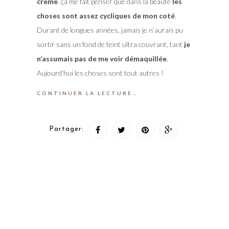
crème
. ça me fait penser que dans la beauté
les
choses sont assez cycliques de mon coté
.
Durant de longues années, jamais je n’aurais pu
sortir sans un fond de teint ultra couvrant, tant
je
n’assumais pas de me voir démaquillée
.
Aujourd’hui les choses sont tout autres !
CONTINUER LA LECTURE…
Partager: