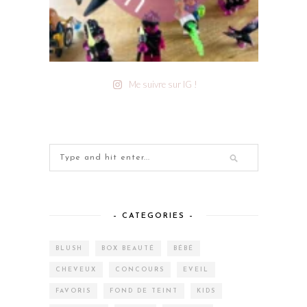
Me suivre sur IG !
– CATEGORIES –
BLUSH
BOX BEAUTÉ
BÉBÉ
CHEVEUX
CONCOURS
EVEIL
FAVORIS
FOND DE TEINT
KIDS