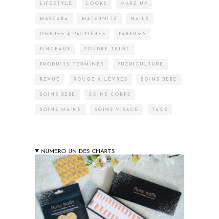
LIFESTYLE
LOOKS
MAKE-UP
MASCARA
MATERNITÉ
NAILS
OMBRES À PAUPIÈRES
PARFUMS
PINCEAUX
POUDRE TEINT
PRODUITS TERMINÉS
PUÉRICULTURE
REVUE
ROUGE À LÈVRES
SOINS BÉBÉ
SOINS BÉBÉ
SOINS CORPS
SOINS MAINS
SOINS VISAGE
TAGS
NUMERO UN DES CHARTS