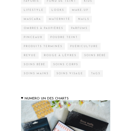
FAVORIS
FOND DE TEINT
KIDS
LIFESTYLE
LOOKS
MAKE-UP
MASCARA
MATERNITÉ
NAILS
OMBRES À PAUPIÈRES
PARFUMS
PINCEAUX
POUDRE TEINT
PRODUITS TERMINÉS
PUÉRICULTURE
REVUE
ROUGE À LÈVRES
SOINS BÉBÉ
SOINS BÉBÉ
SOINS CORPS
SOINS MAINS
SOINS VISAGE
TAGS
NUMERO UN DES CHARTS