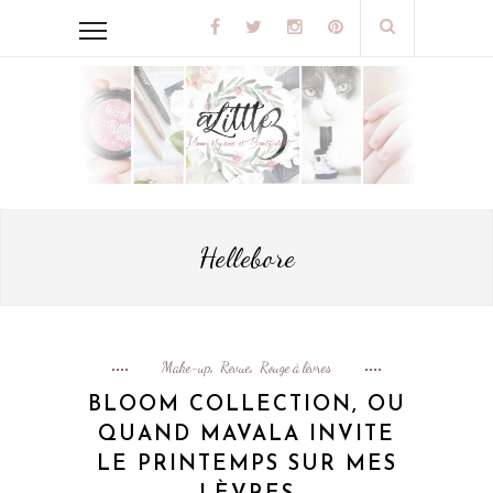
Hellebore
Make-up
Revue
Rouge à lèvres
,
,
BLOOM COLLECTION, OU
QUAND MAVALA INVITE
LE PRINTEMPS SUR MES