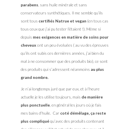
parabens
, sans huile minérale et sans
conservateurs synthétiques. Il me semble qu’ils
sont tous
certifiés Natrue et vegan
(en tous cas
tous ceux que j’ai pu tester l’étaient !). Même si
depuis
mes exigences en matière de soins pour
cheveux
ont un peu évoluées ( au vu des épreuves
qu’ils ont subis ces dernières années, j’ai bien du
mal à ne consommer que des produits bio), ce sont
des produits qui s’adressent néanmoins
au plus
grand nombre.
Je n’ai longtemps juré que par eux, et à l’heure
actuelle je les utilise toujours, mais
de manière
plus ponctuelle
, en général les jours où je fais
mes bains d’huile. Car
coté démêlage, ça reste
plus compliqué
qu’avec des produits contenant