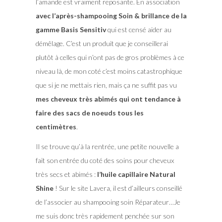
l’amande est vraiment reposante. En association
avec l’après-shampooing Soin & brillance de la
gamme Basis Sensitiv
qui est censé aider au
démêlage. C’est un produit que je conseillerai
plutôt à celles qui n’ont pas de gros problèmes à ce
niveau là, de mon coté c’est moins catastrophique
que si je ne mettais rien, mais ça ne suffit pas vu
mes cheveux très abimés qui ont tendance à
faire des sacs de noeuds tous les
centimètres
.
Il se trouve qu’à la rentrée, une petite nouvelle a
fait son entrée du coté des soins pour cheveux
très secs et abimés :
l’huile capillaire Natural
Shine
! Sur le site Lavera, il est d’ailleurs conseillé
de l’associer au shampooing soin Réparateur…Je
me suis donc très rapidement penchée sur son