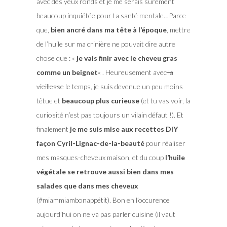
avec des yeux ronds et je me serais surement
beaucoup inquiétée pour ta santé mentale…Parce
que,
bien ancré dans ma tête à l’époque
, mettre
de l’huile sur ma crinière ne pouvait dire autre
chose que : «
je vais finir avec le cheveu gras
comme un beignet
« . Heureusement avec
la
vieillesse
le temps, je suis devenue un peu moins
têtue et
beaucoup plus curieuse
(et tu vas voir, la
curiosité n’est pas toujours un vilain défaut !). Et
finalement
je me suis mise aux recettes DIY
façon Cyril-Lignac-de-la-beauté
pour réaliser
mes masques-cheveux maison, et du coup
l’huile
végétale se retrouve aussi bien dans mes
salades que dans mes cheveux
(#miammiambonappétit). Bon en l’occurence
aujourd’hui on ne va pas parler cuisine (il vaut