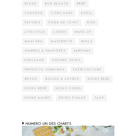
BLUSH
BOX BEAUTÉ
BÉBÉ
CHEVEUX
CONCOURS
EVEIL
FAVORIS
FOND DE TEINT
KIDS
LIFESTYLE
LOOKS
MAKE-UP
MASCARA
MATERNITÉ
NAILS
OMBRES À PAUPIÈRES
PARFUMS
PINCEAUX
POUDRE TEINT
PRODUITS TERMINÉS
PUÉRICULTURE
REVUE
ROUGE À LÈVRES
SOINS BÉBÉ
SOINS BÉBÉ
SOINS CORPS
SOINS MAINS
SOINS VISAGE
TAGS
NUMERO UN DES CHARTS