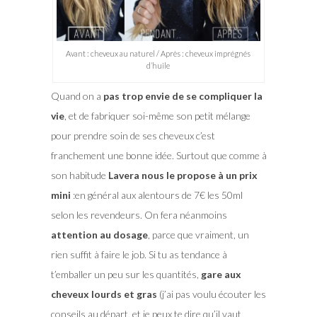
Avant : cheveux au naturel / Après : cheveux imprégnés
d’huile
Quand on a
pas trop envie de se compliquer la
vie
, et de fabriquer soi-même son petit mélange
pour prendre soin de ses cheveux c’est
franchement une bonne idée. Surtout que comme à
son habitude
Lavera nous le propose à un prix
mini
:en général aux alentours de 7€ les 50ml
selon les revendeurs. On fera néanmoins
attention au dosage
, parce que vraiment, un
rien suffit à faire le job. Si tu as tendance à
t’emballer un peu sur les quantités,
gare aux
cheveux lourds et gras
(j’ai pas voulu écouter les
conseils au départ, et je peux te dire qu’il vaut