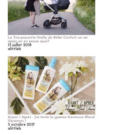
Le Trio-pousette Stella de Bébé Confort, un an
après on en pense quoi?
13 juillet 2018
alittleb
Avant / Après : J'ai testé la gamme Keranove Blond
Vacances !
5 octobre 2017
alittleb