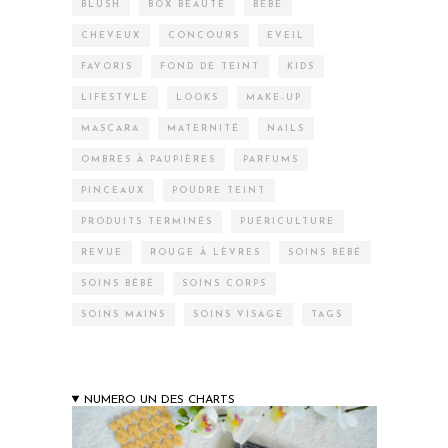
BLUSH
BOX BEAUTÉ
BÉBÉ
CHEVEUX
CONCOURS
EVEIL
FAVORIS
FOND DE TEINT
KIDS
LIFESTYLE
LOOKS
MAKE-UP
MASCARA
MATERNITÉ
NAILS
OMBRES À PAUPIÈRES
PARFUMS
PINCEAUX
POUDRE TEINT
PRODUITS TERMINÉS
PUÉRICULTURE
REVUE
ROUGE À LÈVRES
SOINS BÉBÉ
SOINS BÉBÉ
SOINS CORPS
SOINS MAINS
SOINS VISAGE
TAGS
NUMERO UN DES CHARTS