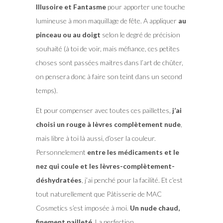
Illusoire et Fantasme
pour apporter une touche
lumineuse à mon maquillage de fête. A appliquer
au
pinceau ou au doigt
selon le degré de précision
souhaité (à toi de voir, mais méfiance, ces petites
choses sont passées maitres dans l’art de chûter,
on pensera donc à faire son teint dans un second
temps).
Et pour compenser avec toutes ces paillettes,
j’ai
choisi un rouge à lèvres complètement nude
,
mais libre à toi là aussi, d’oser la couleur.
Personnelement
entre les médicaments et le
nez qui coule et les lèvres-complètement-
déshydratées
, j’ai penché pour la facilité. Et c’est
tout naturellement que Pâtisserie de MAC
Cosmetics s’est imposée à moi.
Un nude chaud,
finement pailleté
. La perfection.