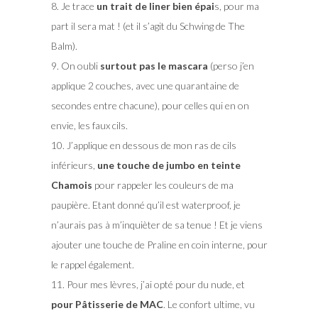
8. Je trace
un trait de liner bien épai
s, pour ma
part il sera mat ! (et il s’agit du Schwing de The
Balm).
9. On oubli
surtout pas le mascara
(perso j’en
applique 2 couches, avec une quarantaine de
secondes entre chacune), pour celles qui en on
envie, les faux cils.
10. J’applique en dessous de mon ras de cils
inférieurs,
une touche de jumbo en teinte
Chamois
pour rappeler les couleurs de ma
paupière. Etant donné qu’il est waterproof, je
n’aurais pas à m’inquièter de sa tenue ! Et je viens
ajouter une touche de Praline en coin interne, pour
le rappel également.
11. Pour mes lèvres, j’ai opté pour du nude, et
pour Pâtisserie de MAC
. Le confort ultime, vu