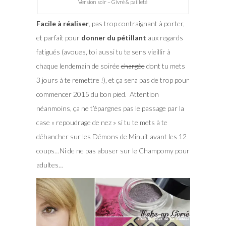
Version soir – Givré & pailleté
Facile à réaliser
, pas trop contraignant à porter,
et parfait pour
donner du pétillant
aux regards
fatigués (avoues, toi aussi tu te sens vieillir à
chaque lendemain de soirée
chargée
dont tu mets
3 jours à te remettre !), et ça sera pas de trop pour
commencer 2015 du bon pied. Attention
néanmoins, ça ne t’épargnes pas le passage par la
case « repoudrage de nez » si tu te mets à te
déhancher sur les Démons de Minuit avant les 12
coups…Ni de ne pas abuser sur le Champomy pour
adultes…