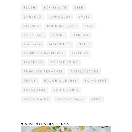
BLUSH
BOX BEAUTÉ
BÉBÉ
CHEVEUX
CONCOURS
EVEIL
FAVORIS
FOND DE TEINT
KIDS
LIFESTYLE
LOOKS
MAKE-UP
MASCARA
MATERNITÉ
NAILS
OMBRES À PAUPIÈRES
PARFUMS
PINCEAUX
POUDRE TEINT
PRODUITS TERMINÉS
PUÉRICULTURE
REVUE
ROUGE À LÈVRES
SOINS BÉBÉ
SOINS BÉBÉ
SOINS CORPS
SOINS MAINS
SOINS VISAGE
TAGS
NUMERO UN DES CHARTS