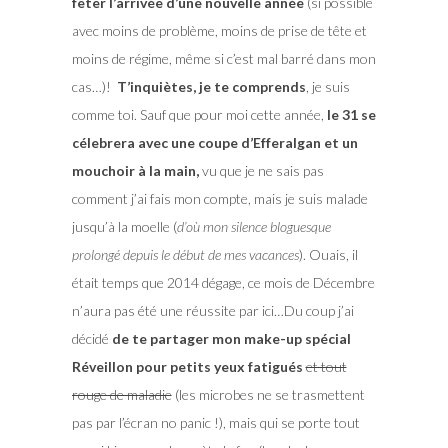
fêter l’arrivée d’une nouvelle année
(si possible
avec moins de problème, moins de prise de tête et
moins de régime, même si c’est mal barré dans mon
cas…)!
T’inquiètes, je te comprends
, je suis
comme toi. Sauf que pour moi cette année,
le 31 se
célebrera avec une coupe d’Efferalgan et un
mouchoir à la main,
vu que je ne sais pas
comment j’ai fais mon compte, mais je suis malade
jusqu’à la moelle (
d’où mon silence bloguesque
prolongé depuis le début de mes vacances
). Ouais, il
était temps que 2014 dégage, ce mois de Décembre
n’aura pas été une réussite par ici…Du coup j’ai
décidé
de te partager mon make-up spécial
Réveillon pour petits yeux fatigués
et tout
rouge de maladie
(les microbes ne se trasmettent
pas par l’écran no panic !), mais qui se porte tout