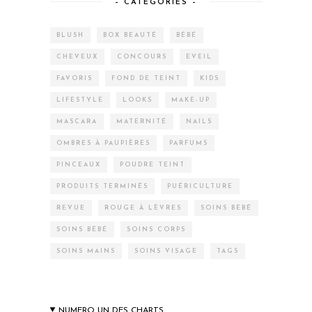
– CATEGORIES –
BLUSH
BOX BEAUTÉ
BÉBÉ
CHEVEUX
CONCOURS
EVEIL
FAVORIS
FOND DE TEINT
KIDS
LIFESTYLE
LOOKS
MAKE-UP
MASCARA
MATERNITÉ
NAILS
OMBRES À PAUPIÈRES
PARFUMS
PINCEAUX
POUDRE TEINT
PRODUITS TERMINÉS
PUÉRICULTURE
REVUE
ROUGE À LÈVRES
SOINS BÉBÉ
SOINS BÉBÉ
SOINS CORPS
SOINS MAINS
SOINS VISAGE
TAGS
NUMERO UN DES CHARTS