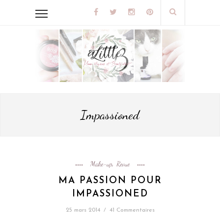
Impassioned
Make-up
Revue
,
MA PASSION POUR
IMPASSIONED
25 mars 2014
/
41 Commentaires