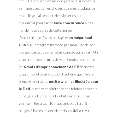
et qu’il faut quand même que j’arrive à survivre la
semaine avec autres choses que mes produits de
maquillage, j’ai ressorti des vieilleries qui
finalement pourraient
faire concurrence
à pas
mal de nouveautés de cette année.
L’an dernier, je t’avais partagé
mon méga-haul
USA
sur Instagram (ramené par mon Dad de son
voyage, parce que moi j’étais coincée au travail). Un
gros craquage qui m’avait valu 3 mois d’économie
(et
6 mois d’emprisonnement de CB
derrière).
Le premier et seul à ce jour. Faut dire que j’avais
préparé mon coup,
petite wishlist illustrée pour
le Dad
, numéro et référence des teintes de vernis
et rouges à lèvres…Bref il était sur le coup, un
warrior ! Résultat : 10 magasins plus tard, 3
rouges à lèvres en double mais les
3/4 de ma