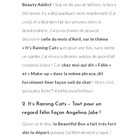
Beauty Addict
! Si je ne dis pas de bêtises, la box a
été lancée il y a déjà quelques mois maintenant (
5 je
crois
), et a déjà bien fait ses preuves dans la
beautysphère. J’ai eu la chance de pouvoir
découvrir
celle du mois d’Avril, sur le thème
« It’s Raining Cats »,
et pour une fois, sans même
un spoiler, j’ai réussi à deviner autour de quoi était
composé la box ! Car
chez moi qui dit « Félin »
et « Make-up » dans la même phrase, dit
forcément liner façon oeil de chat
! Alors c’est
qui la plus forte??
#JeMeLanceDesFleurs
2. It’s Raining Cats – Tout pour un
regard félin façon Angelina Jolie !
Qu’on se le dise,
la Beautiful Box a fait très fort
dès le départ
puisque j’ai littéralement craqué /