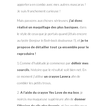
apportera en combo avec mes autres mascaras !
Je suis franchement curieuse !
Mais passons aux choses sérieuses,
j’ai donc
réalisé un maquillage des plus basiques
, dans
le style de ceux que je portais quand j’étais encore
au lycée (
bonjour le flash-back douloureux !!
), et
je te
propose de détailler tout ça ensemble pour le
reproduire !
1.Comme d’habitude je commence par
définir mes
sourcils
, histoire que le résultat soit bien net. En
ce moment j’utilise
un crayon Lavera
afin de
combler les petits trous.
2.
A l’aide du crayon Yes Love de ma box
, je
noircis ma muqueuse supérieure afin de
donner
l’illusion de cils plus fournis,
et j’en profite pour