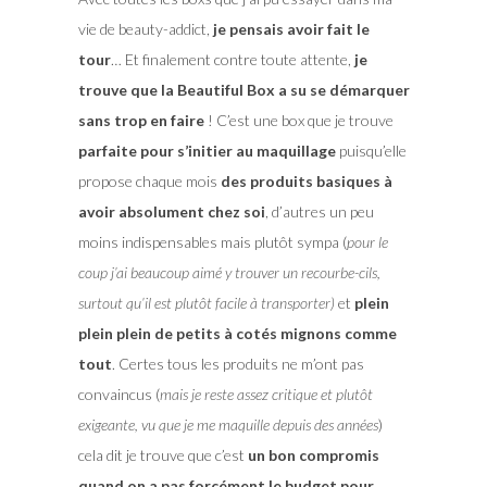
vie de beauty-addict,
je pensais avoir fait le
tour
… Et finalement contre toute attente,
je
trouve que la Beautiful Box a su se démarquer
sans trop en faire
! C’est une box que je trouve
parfaite pour s’initier au maquillage
puisqu’elle
propose chaque mois
des produits basiques à
avoir absolument chez soi
, d’autres un peu
moins indispensables mais plutôt sympa (
pour le
coup j’ai beaucoup aimé y trouver un recourbe-cils,
surtout qu’il est plutôt facile à transporter)
et
plein
plein plein de petits à cotés mignons comme
tout
. Certes tous les produits ne m’ont pas
convaincus (
mais je reste assez critique et plutôt
exigeante, vu que je me maquille depuis des années
)
cela dit je trouve que c’est
un bon compromis
quand on a pas forcément le budget pour