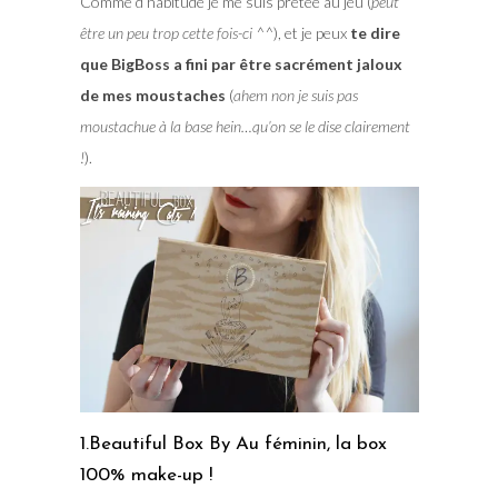
Comme d’habitude je me suis prêtée au jeu (
peut
être un peu trop cette fois-ci ^^
), et je peux
te dire
que BigBoss a fini par être sacrément jaloux
de mes moustaches
(
ahem non je suis pas
moustachue à la base hein…qu’on se le dise clairement
!
).
1.Beautiful Box By Au féminin, la box
100% make-up !