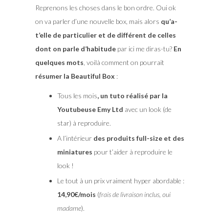
Reprenons les choses dans le bon ordre. Oui ok
on va parler d’une nouvelle box, mais alors
qu’a-
t’elle de particulier et de différent de celles
dont on parle d’habitude
par ici me diras-tu?
En
quelques mots
, voilà comment on pourrait
résumer la Beautiful Box
:
Tous les mois
, un tuto réalisé par la
Youtubeuse Emy Ltd
avec un look (de
star) à reproduire.
A l’intérieur
des produits full-size et des
miniatures
pour t’aider à reproduire le
look !
Le tout à un prix vraiment hyper abordable :
14,90€/mois
(
frais de livraison inclus, oui
madame
).