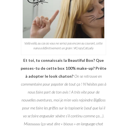
Voilà voilà, au cas où vous ne seriez pas encore au courant, cette
nana a définitivement un grain ! #CrazyCatLady
Et toi, tu connaissais la Beautiful Box? Que
penses-tu de cette box 100% make-up? Prête
à adopter le look chaton?
On se retrouve en
commentaire pour papoter de tout ça ! N’hésites pas à
nous faire part de ton avis ! A très vite pour de
nouvelles aventures, moi je m’en vais rejoindre BigBoss
pour me faire les griffes sur la tapisserie (sauf que lui il
va se faire engueuler sévère s’il continu comme ça…).
Miaouuuu (ça veut dire « bisous » en language-chat