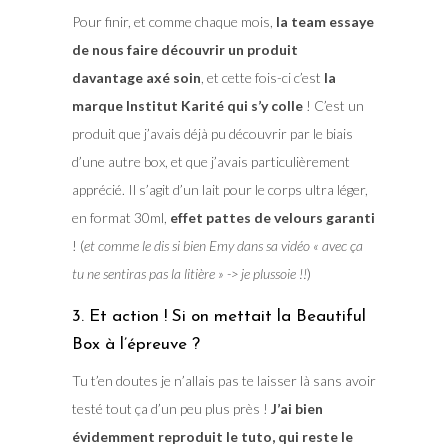
Pour finir, et comme chaque mois,
la team essaye
de nous faire découvrir un produit
davantage axé soin
, et cette fois-ci c’est
la
marque Institut Karité qui s’y colle
! C’est un
produit que j’avais déjà pu découvrir par le biais
d’une autre box, et que j’avais particulièrement
apprécié. Il s’agit d’un lait pour le corps ultra léger,
en format 30ml,
effet pattes de velours garanti
! (
et comme le dis si bien Emy dans sa vidéo « avec ça
tu ne sentiras pas la litière » -> je plussoie !!
)
3. Et action ! Si on mettait la Beautiful
Box à l’épreuve ?
Tu t’en doutes je n’allais pas te laisser là sans avoir
testé tout ça d’un peu plus près !
J’ai bien
évidemment reproduit le tuto, qui reste le