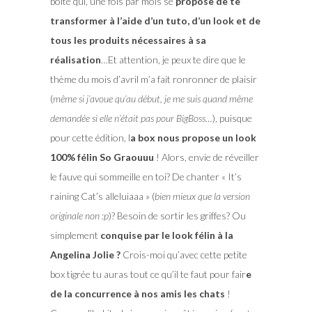
boite qui, une fois par mois se
propose de te
transformer à l’aide d’un tuto, d’un look et de
tous les produits nécessaires à sa
réalisation
…Et attention, je peux te dire que le
thème du mois d’avril m’a fait ronronner de plaisir
(
même si j’avoue qu’au début, je me suis quand même
demandée si elle n’était pas pour BigBoss…
), puisque
pour cette édition, l
a box nous propose un look
100% félin So Graouuu
! Alors, envie de réveiller
le fauve qui sommeille en toi? De chanter « It’s
raining Cat’s alleluiaaa » (
bien mieux que la version
originale non :p
)? Besoin de sortir les griffes? Ou
simplement
conquise par le look félin à la
Angelina Jolie ?
Crois-moi qu’avec cette petite
box tigrée tu auras tout ce qu’il te faut pour fair
e
de la concurrence à nos amis les chats
!