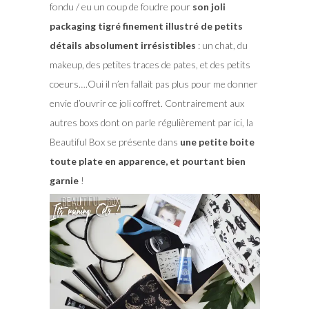
fondu / eu un coup de foudre pour
son joli
packaging tigré finement illustré de petits
détails absolument irrésistibles
: un chat, du
makeup, des petites traces de pates, et des petits
coeurs….Oui il n’en fallait pas plus pour me donner
envie d’ouvrir ce joli coffret. Contrairement aux
autres boxs dont on parle régulièrement par ici, la
Beautiful Box se présente dans
une petite boite
toute plate en apparence, et pourtant bien
garnie
!