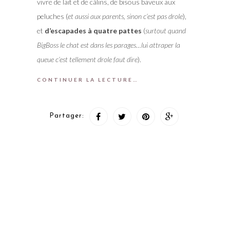
vivre de lait et de câlins, de bisous baveux aux
peluches (
et aussi aux parents, sinon c’est pas drole
),
et
d’escapades à quatre pattes
(
surtout quand
BigBoss le chat est dans les parages…lui attraper la
queue c’est tellement drole faut dire
).
CONTINUER LA LECTURE…
Partager: