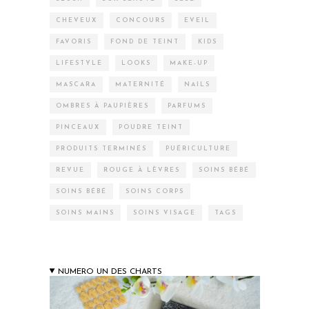
CHEVEUX
CONCOURS
EVEIL
FAVORIS
FOND DE TEINT
KIDS
LIFESTYLE
LOOKS
MAKE-UP
MASCARA
MATERNITÉ
NAILS
OMBRES À PAUPIÈRES
PARFUMS
PINCEAUX
POUDRE TEINT
PRODUITS TERMINÉS
PUÉRICULTURE
REVUE
ROUGE À LÈVRES
SOINS BÉBÉ
SOINS BÉBÉ
SOINS CORPS
SOINS MAINS
SOINS VISAGE
TAGS
NUMERO UN DES CHARTS