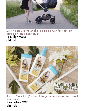
Le Trio-pousette Stella de Bébé Confort, un an
après on en pense quoi?
13 juillet 2018
alittleb
Avant / Après : J'ai testé la gamme Keranove Blond
Vacances !
5 octobre 2017
alittleb