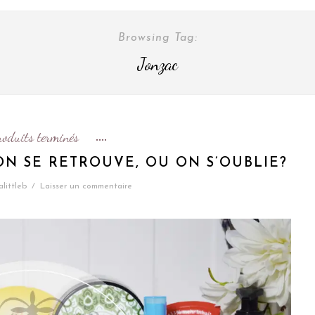
Browsing Tag:
Jonzac
roduits terminés
 ON SE RETROUVE, OU ON S’OUBLIE?
alittleb
/
Laisser un commentaire