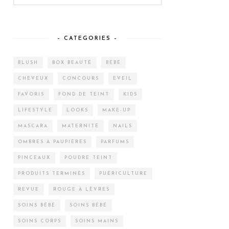
– CATEGORIES –
BLUSH
BOX BEAUTÉ
BÉBÉ
CHEVEUX
CONCOURS
EVEIL
FAVORIS
FOND DE TEINT
KIDS
LIFESTYLE
LOOKS
MAKE-UP
MASCARA
MATERNITÉ
NAILS
OMBRES À PAUPIÈRES
PARFUMS
PINCEAUX
POUDRE TEINT
PRODUITS TERMINÉS
PUÉRICULTURE
REVUE
ROUGE À LÈVRES
SOINS BÉBÉ
SOINS BÉBÉ
SOINS CORPS
SOINS MAINS